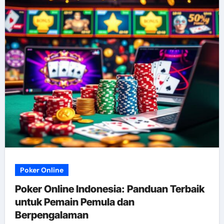
Poker Online
Poker Online Indonesia: Panduan Terbaik
untuk Pemain Pemula dan
Berpengalaman