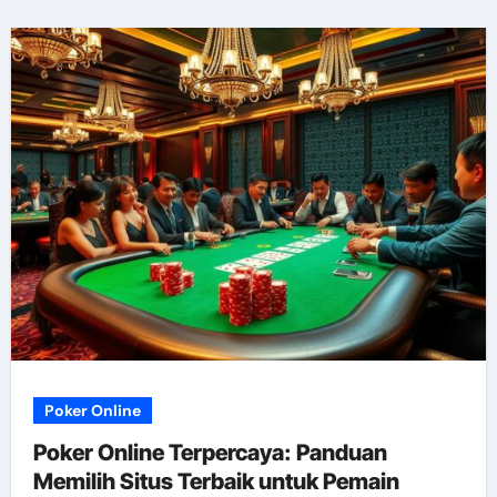
Poker Online
Poker Online Terpercaya: Panduan
Memilih Situs Terbaik untuk Pemain