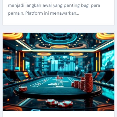
menjadi langkah awal yang penting bagi para
pemain. Platform ini menawarkan…