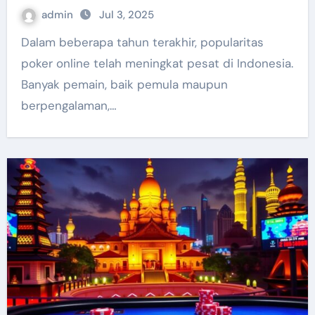
admin
Jul 3, 2025
Dalam beberapa tahun terakhir, popularitas
poker online telah meningkat pesat di Indonesia.
Banyak pemain, baik pemula maupun
berpengalaman,…