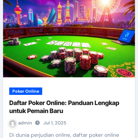
Poker Online
Daftar Poker Online: Panduan Lengkap
untuk Pemain Baru
admin
Jul 1, 2025
Di dunia perjudian online, daftar poker online