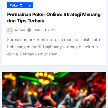
Poker Online
Permainan Poker Online: Strategi Menang
dan Tips Terbaik
admin
Jun 30, 2025
Permainan poker online telah menjadi salah satu
hobi yang menarik bagi banyak orang di seluruh
dunia. Dengan kemudahan…