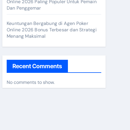
Online 2026 Paling Populer Untuk Pemain
Dan Penggemar
Keuntungan Bergabung di Agen Poker
Online 2026 Bonus Terbesar dan Strategi
Menang Maksimal
Recent Comments
No comments to show.