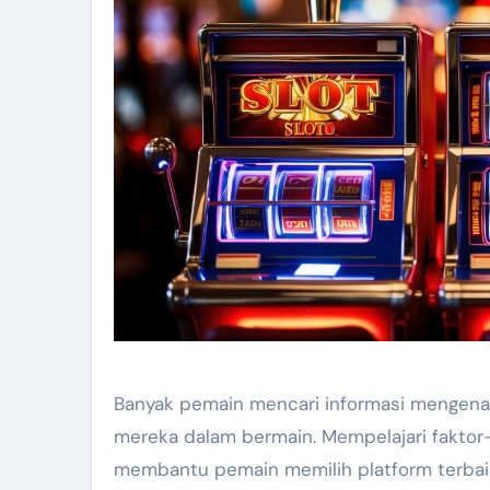
Banyak pemain mencari informasi mengenai
mereka dalam bermain. Mempelajari faktor-
membantu pemain memilih platform terbaik