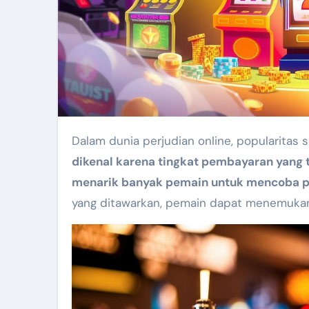
Dalam dunia perjudian online, popularitas 
dikenal karena tingkat pembayaran yang t
menarik banyak pemain untuk mencoba p
yang ditawarkan, pemain dapat menemukan 