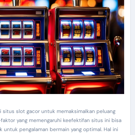
 situs slot gacor untuk memaksimalkan peluang
faktor yang memengaruhi keefektifan situs ini bisa
 untuk pengalaman bermain yang optimal. Hal ini