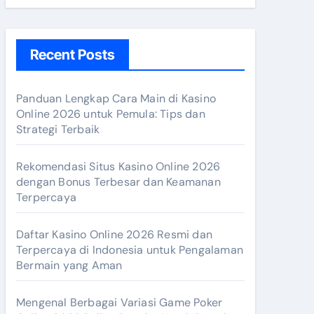
Recent Posts
Panduan Lengkap Cara Main di Kasino
Online 2026 untuk Pemula: Tips dan
Strategi Terbaik
Rekomendasi Situs Kasino Online 2026
dengan Bonus Terbesar dan Keamanan
Terpercaya
Daftar Kasino Online 2026 Resmi dan
Terpercaya di Indonesia untuk Pengalaman
Bermain yang Aman
Mengenal Berbagai Variasi Game Poker