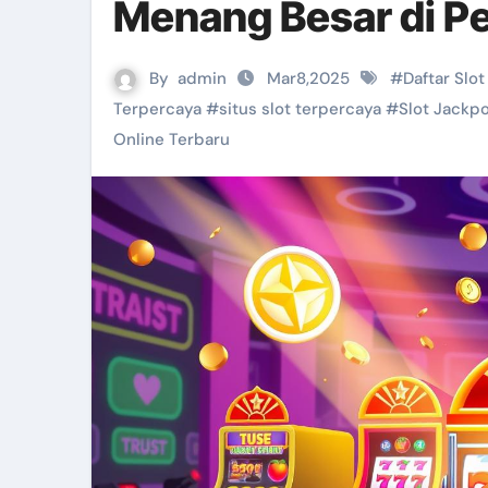
Menang Besar di Pe
By
admin
Mar8,2025
#
Daftar Slot
Terpercaya
#
situs slot terpercaya
#
Slot Jackp
Online Terbaru