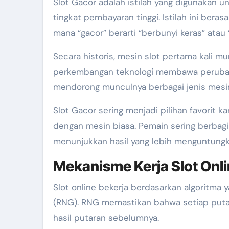
Slot Gacor adalah istilah yang digunakan 
tingkat pembayaran tinggi. Istilah ini bera
mana “gacor” berarti “berbunyi keras” atau 
Secara historis, mesin slot pertama kali mun
perkembangan teknologi membawa perubahan
mendorong munculnya berbagai jenis mesin,
Slot Gacor sering menjadi pilihan favorit 
dengan mesin biasa. Pemain sering berbagi
menunjukkan hasil yang lebih menguntungk
Mekanisme Kerja Slot Onl
Slot online bekerja berdasarkan algoritm
(RNG). RNG memastikan bahwa setiap putar
hasil putaran sebelumnya.