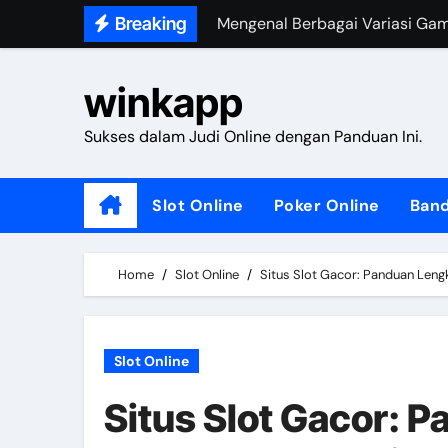
Skip
Breaking
Keuntungan Bergabung di Agen 
to
Cara Daftar Akun Poker Onlin
content
winkapp
Tips Memilih Game Slot Mobile
Sukses dalam Judi Online dengan Panduan Ini.
Cara Membedakan Situs Slot On
Daftar Provider Slot Online Pal
Slot Online
Poker Online
Band
Tren Fitur Bonus Buy Free Spins
Panduan Lengkap Cara Main di K
Home
Slot Online
Situs Slot Gacor: Panduan Leng
Slot Online
Situs Slot Gacor: 