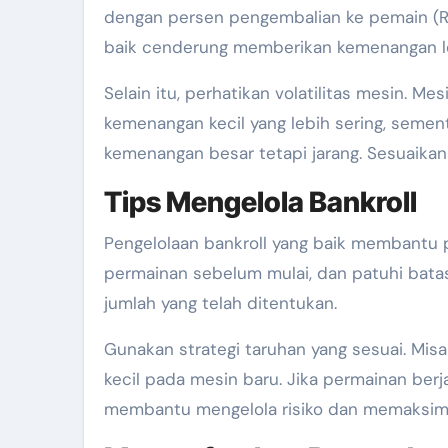
dengan persen pengembalian ke pemain (RT
baik cenderung memberikan kemenangan le
Selain itu, perhatikan volatilitas mesin. M
kemenangan kecil yang lebih sering, sement
kemenangan besar tetapi jarang. Sesuaikan
Tips Mengelola Bankroll
Pengelolaan bankroll yang baik membantu 
permainan sebelum mulai, dan patuhi bata
jumlah yang telah ditentukan.
Gunakan strategi taruhan yang sesuai. Mis
kecil pada mesin baru. Jika permainan berja
membantu mengelola risiko dan memaksim