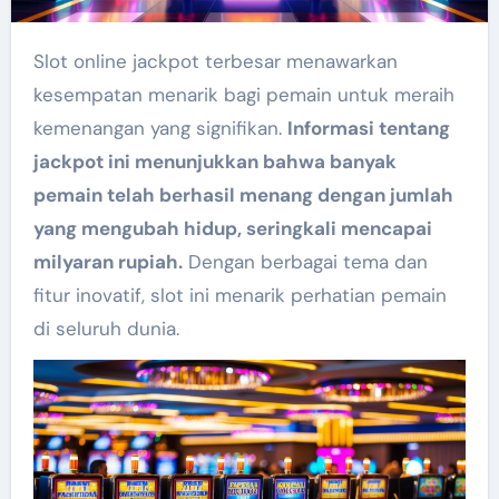
Slot online jackpot terbesar menawarkan
kesempatan menarik bagi pemain untuk meraih
kemenangan yang signifikan.
Informasi tentang
jackpot ini menunjukkan bahwa banyak
pemain telah berhasil menang dengan jumlah
yang mengubah hidup, seringkali mencapai
milyaran rupiah.
Dengan berbagai tema dan
fitur inovatif, slot ini menarik perhatian pemain
di seluruh dunia.