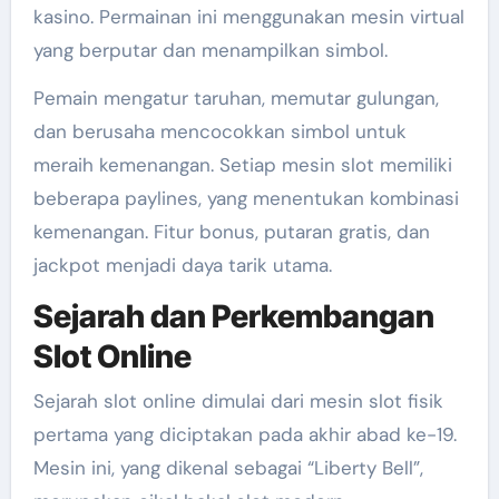
kasino. Permainan ini menggunakan mesin virtual
yang berputar dan menampilkan simbol.
Pemain mengatur taruhan, memutar gulungan,
dan berusaha mencocokkan simbol untuk
meraih kemenangan. Setiap mesin slot memiliki
beberapa paylines, yang menentukan kombinasi
kemenangan. Fitur bonus, putaran gratis, dan
jackpot menjadi daya tarik utama.
Sejarah dan Perkembangan
Slot Online
Sejarah slot online dimulai dari mesin slot fisik
pertama yang diciptakan pada akhir abad ke-19.
Mesin ini, yang dikenal sebagai “Liberty Bell”,