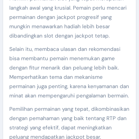
langkah awal yang krusial. Pemain perlu mencari
permainan dengan jackpot progresif yang
mungkin menawarkan hadiah lebih besar
dibandingkan slot dengan jackpot tetap.
Selain itu, membaca ulasan dan rekomendasi
bisa membantu pemain menemukan game
dengan fitur menarik dan peluang lebih baik.
Memperhatikan tema dan mekanisme
permainan juga penting, karena kenyamanan dan
minat akan mempengaruhi pengalaman bermain.
Pemilihan permainan yang tepat, dikombinasikan
dengan pemahaman yang baik tentang RTP dan
strategi yang efektif, dapat meningkatkan
peluang mendapatkan jackpot besar.