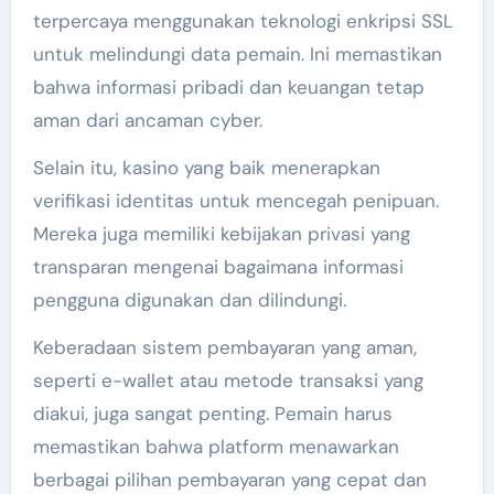
terpercaya menggunakan teknologi enkripsi SSL
untuk melindungi data pemain. Ini memastikan
bahwa informasi pribadi dan keuangan tetap
aman dari ancaman cyber.
Selain itu, kasino yang baik menerapkan
verifikasi identitas untuk mencegah penipuan.
Mereka juga memiliki kebijakan privasi yang
transparan mengenai bagaimana informasi
pengguna digunakan dan dilindungi.
Keberadaan sistem pembayaran yang aman,
seperti e-wallet atau metode transaksi yang
diakui, juga sangat penting. Pemain harus
memastikan bahwa platform menawarkan
berbagai pilihan pembayaran yang cepat dan