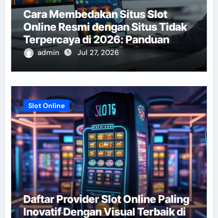
Cara Membedakan Situs Slot
Online Resmi dengan Situs Tidak
Terpercaya di 2026: Panduan
Lengkap
admin
Jul 27, 2026
Slot Online
Daftar Provider Slot Online Paling
Inovatif Dengan Visual Terbaik di