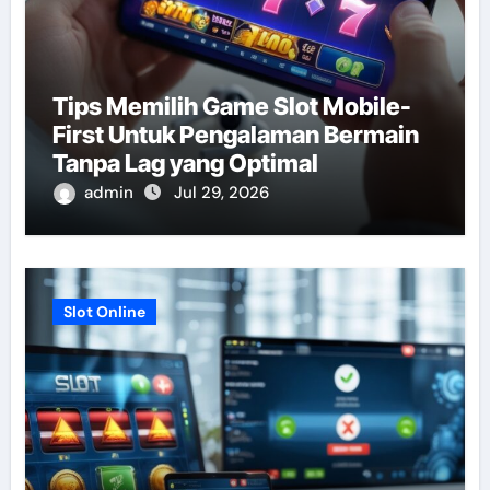
Tips Memilih Game Slot Mobile-
First Untuk Pengalaman Bermain
Tanpa Lag yang Optimal
admin
Jul 29, 2026
Slot Online