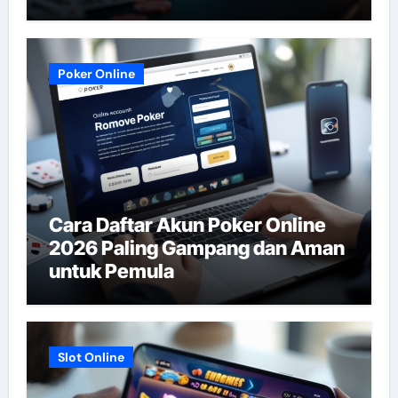
Maksimal
Poker Online
Cara Daftar Akun Poker Online
2026 Paling Gampang dan Aman
untuk Pemula
Slot Online