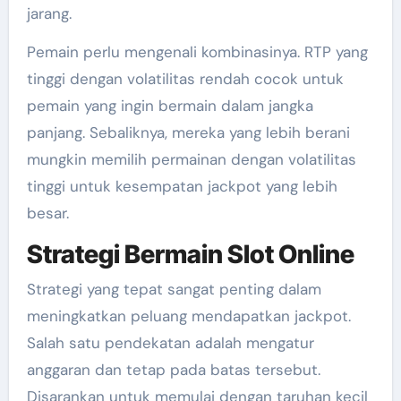
jarang.
Pemain perlu mengenali kombinasinya. RTP yang
tinggi dengan volatilitas rendah cocok untuk
pemain yang ingin bermain dalam jangka
panjang. Sebaliknya, mereka yang lebih berani
mungkin memilih permainan dengan volatilitas
tinggi untuk kesempatan jackpot yang lebih
besar.
Strategi Bermain Slot Online
Strategi yang tepat sangat penting dalam
meningkatkan peluang mendapatkan jackpot.
Salah satu pendekatan adalah mengatur
anggaran dan tetap pada batas tersebut.
Disarankan untuk memulai dengan taruhan kecil