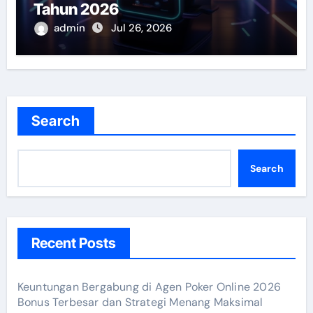
Tahun 2026
admin
Jul 26, 2026
Search
Search
Recent Posts
Keuntungan Bergabung di Agen Poker Online 2026
Bonus Terbesar dan Strategi Menang Maksimal