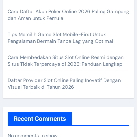
Cara Daftar Akun Poker Online 2026 Paling Gampang
dan Aman untuk Pemula
Tips Memilih Game Slot Mobile-First Untuk
Pengalaman Bermain Tanpa Lag yang Optimal
Cara Membedakan Situs Slot Online Resmi dengan
Situs Tidak Terpercaya di 2026: Panduan Lengkap
Daftar Provider Slot Online Paling Inovatif Dengan
Visual Terbaik di Tahun 2026
Recent Comments
No comments to show.