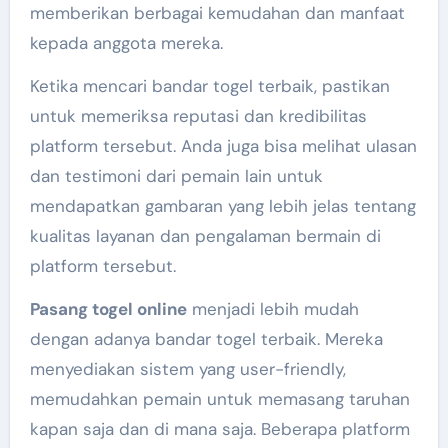
memberikan berbagai kemudahan dan manfaat
kepada anggota mereka.
Ketika mencari bandar togel terbaik, pastikan
untuk memeriksa reputasi dan kredibilitas
platform tersebut. Anda juga bisa melihat ulasan
dan testimoni dari pemain lain untuk
mendapatkan gambaran yang lebih jelas tentang
kualitas layanan dan pengalaman bermain di
platform tersebut.
Pasang togel online
menjadi lebih mudah
dengan adanya bandar togel terbaik. Mereka
menyediakan sistem yang user-friendly,
memudahkan pemain untuk memasang taruhan
kapan saja dan di mana saja. Beberapa platform