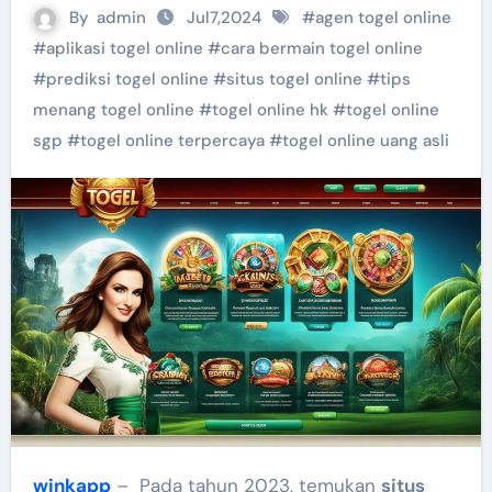
By
admin
Jul7,2024
#
agen togel online
#
aplikasi togel online
#
cara bermain togel online
#
prediksi togel online
#
situs togel online
#
tips
menang togel online
#
togel online hk
#
togel online
sgp
#
togel online terpercaya
#
togel online uang asli
winkapp
– Pada tahun 2023, temukan
situs