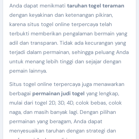
Anda dapat menikmati
taruhan togel teraman
dengan keyakinan dan ketenangan pikiran,
karena situs togel online terpercaya telah
terbukti memberikan pengalaman bermain yang
adil dan transparan. Tidak ada kecurangan yang
terjadi dalam permainan, sehingga peluang Anda
untuk menang lebih tinggi dan sejajar dengan
pemain lainnya.
Situs togel online terpercaya juga menawarkan
berbagai
permainan judi togel
yang lengkap,
mulai dari togel 2D, 3D, 4D, colok bebas, colok
naga, dan masih banyak lagi. Dengan pilihan
permainan yang beragam, Anda dapat
menyesuaikan taruhan dengan strategi dan