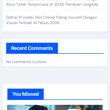
Situs Tidak Terpercaya di 2026: Panduan Lengkap
Daftar Provider Slot Online Paling Inovatif Dengan
Visual Terbaik di Tahun 2026
Recent Comments
No comments to show.
You Missed