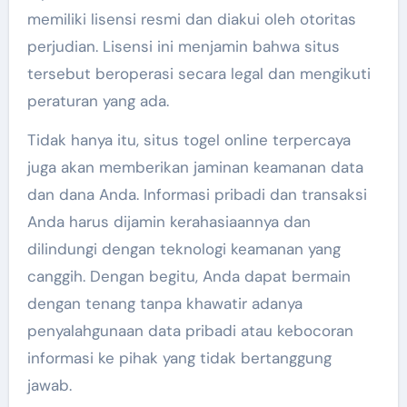
memiliki lisensi resmi dan diakui oleh otoritas
perjudian. Lisensi ini menjamin bahwa situs
tersebut beroperasi secara legal dan mengikuti
peraturan yang ada.
Tidak hanya itu, situs togel online terpercaya
juga akan memberikan jaminan keamanan data
dan dana Anda. Informasi pribadi dan transaksi
Anda harus dijamin kerahasiaannya dan
dilindungi dengan teknologi keamanan yang
canggih. Dengan begitu, Anda dapat bermain
dengan tenang tanpa khawatir adanya
penyalahgunaan data pribadi atau kebocoran
informasi ke pihak yang tidak bertanggung
jawab.