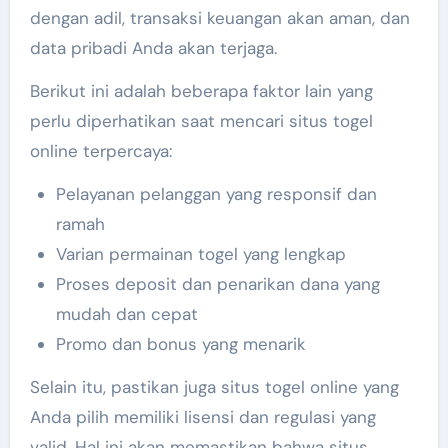
dengan adil, transaksi keuangan akan aman, dan
data pribadi Anda akan terjaga.
Berikut ini adalah beberapa faktor lain yang
perlu diperhatikan saat mencari situs togel
online terpercaya:
Pelayanan pelanggan yang responsif dan
ramah
Varian permainan togel yang lengkap
Proses deposit dan penarikan dana yang
mudah dan cepat
Promo dan bonus yang menarik
Selain itu, pastikan juga situs togel online yang
Anda pilih memiliki lisensi dan regulasi yang
valid. Hal ini akan memastikan bahwa situs