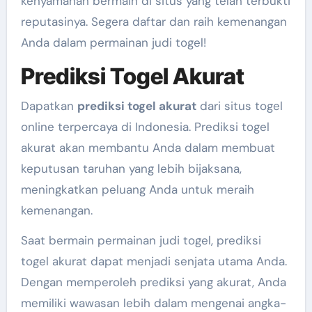
kenyamanan bermain di situs yang telah terbukti
reputasinya. Segera daftar dan raih kemenangan
Anda dalam permainan judi togel!
Prediksi Togel Akurat
Dapatkan
prediksi togel akurat
dari situs togel
online terpercaya di Indonesia. Prediksi togel
akurat akan membantu Anda dalam membuat
keputusan taruhan yang lebih bijaksana,
meningkatkan peluang Anda untuk meraih
kemenangan.
Saat bermain permainan judi togel, prediksi
togel akurat dapat menjadi senjata utama Anda.
Dengan memperoleh prediksi yang akurat, Anda
memiliki wawasan lebih dalam mengenai angka-