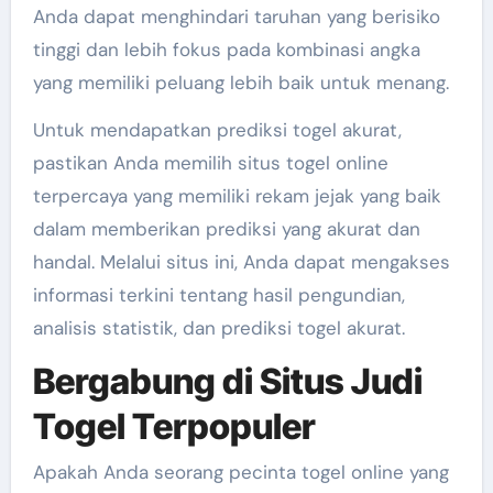
Anda dapat menghindari taruhan yang berisiko
tinggi dan lebih fokus pada kombinasi angka
yang memiliki peluang lebih baik untuk menang.
Untuk mendapatkan prediksi togel akurat,
pastikan Anda memilih situs togel online
terpercaya yang memiliki rekam jejak yang baik
dalam memberikan prediksi yang akurat dan
handal. Melalui situs ini, Anda dapat mengakses
informasi terkini tentang hasil pengundian,
analisis statistik, dan prediksi togel akurat.
Bergabung di Situs Judi
Togel Terpopuler
Apakah Anda seorang pecinta togel online yang