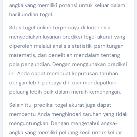
angka yang memiliki potensi untuk keluar dalam
hasil undian togel.
Situs togel online terpercaya di Indonesia
menyediakan layanan prediksi togel akurat yang
diperoleh melalui analisis statistik, perhitungan
matematis, dan penelitian mendalam tentang
pola pengundian. Dengan menggunakan prediksi
ini, Anda dapat membuat keputusan taruhan
dengan lebih percaya diri dan mendapatkan
peluang lebih baik dalam meraih kemenangan.
Selain itu, prediksi togel akurat juga dapat
membantu Anda menghindari taruhan yang tidak
menguntungkan. Dengan mengetahui angka-
angka yang memiliki peluang kecil untuk keluar,