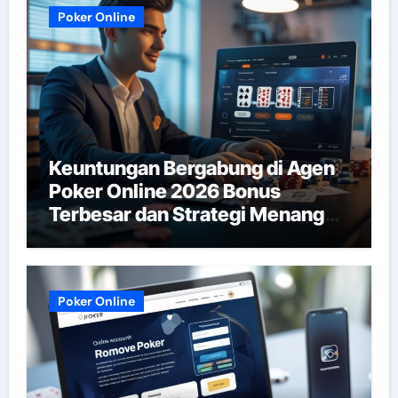
Poker Online
Keuntungan Bergabung di Agen
Poker Online 2026 Bonus
Terbesar dan Strategi Menang
Maksimal
Poker Online