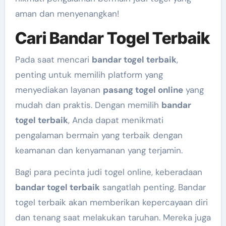
aman dan menyenangkan!
Cari Bandar Togel Terbaik
Pada saat mencari
bandar togel terbaik
,
penting untuk memilih platform yang
menyediakan layanan
pasang togel online
yang
mudah dan praktis. Dengan memilih
bandar
togel terbaik
, Anda dapat menikmati
pengalaman bermain yang terbaik dengan
keamanan dan kenyamanan yang terjamin.
Bagi para pecinta judi togel online, keberadaan
bandar togel terbaik
sangatlah penting. Bandar
togel terbaik akan memberikan kepercayaan diri
dan tenang saat melakukan taruhan. Mereka juga