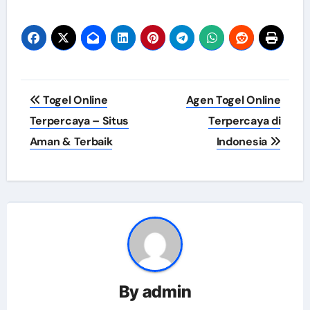
Post
Togel Online
Agen Togel Online
navigation
Terpercaya – Situs
Terpercaya di
Aman & Terbaik
Indonesia
By
admin