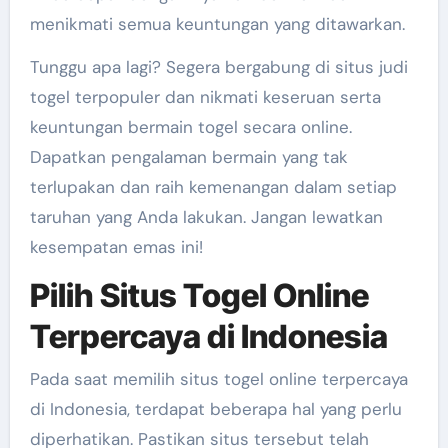
menikmati semua keuntungan yang ditawarkan.
Tunggu apa lagi? Segera bergabung di situs judi
togel terpopuler dan nikmati keseruan serta
keuntungan bermain togel secara online.
Dapatkan pengalaman bermain yang tak
terlupakan dan raih kemenangan dalam setiap
taruhan yang Anda lakukan. Jangan lewatkan
kesempatan emas ini!
Pilih Situs Togel Online
Terpercaya di Indonesia
Pada saat memilih situs togel online terpercaya
di Indonesia, terdapat beberapa hal yang perlu
diperhatikan. Pastikan situs tersebut telah