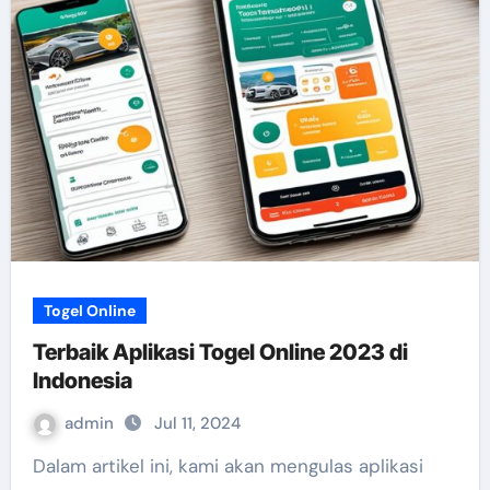
Togel Online
Terbaik Aplikasi Togel Online 2023 di
Indonesia
admin
Jul 11, 2024
Dalam artikel ini, kami akan mengulas aplikasi