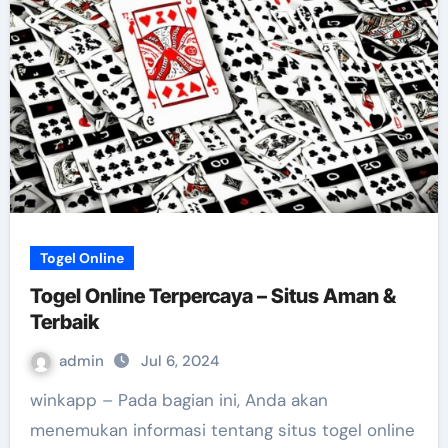
Togel Online
Togel Online Terpercaya – Situs Aman &
Terbaik
admin
Jul 6, 2024
winkapp – Pada bagian ini, Anda akan
menemukan informasi tentang situs togel online