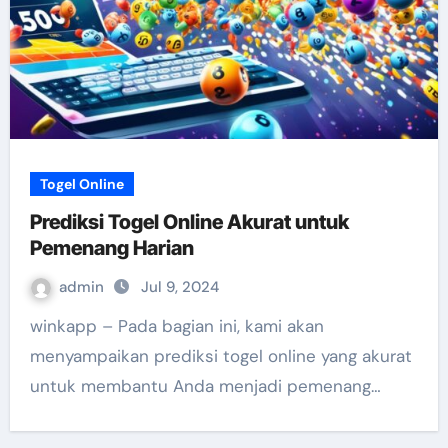
Togel Online
Prediksi Togel Online Akurat untuk
Pemenang Harian
admin
Jul 9, 2024
winkapp – Pada bagian ini, kami akan
menyampaikan prediksi togel online yang akurat
untuk membantu Anda menjadi pemenang…