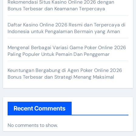
Rekomendasi Situs Kasino Online 2026 dengan
Bonus Terbesar dan Keamanan Terpercaya
Daftar Kasino Online 2026 Resmi dan Terpercaya di
Indonesia untuk Pengalaman Bermain yang Aman
Mengenal Berbagai Variasi Game Poker Online 2026
Paling Populer Untuk Pemain Dan Penggemar
Keuntungan Bergabung di Agen Poker Online 2026
Bonus Terbesar dan Strategi Menang Maksimal
Recent Comments
No comments to show.