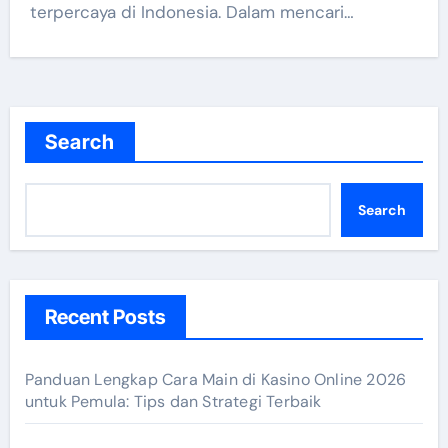
terpercaya di Indonesia. Dalam mencari…
Search
Search
Recent Posts
Panduan Lengkap Cara Main di Kasino Online 2026
untuk Pemula: Tips dan Strategi Terbaik