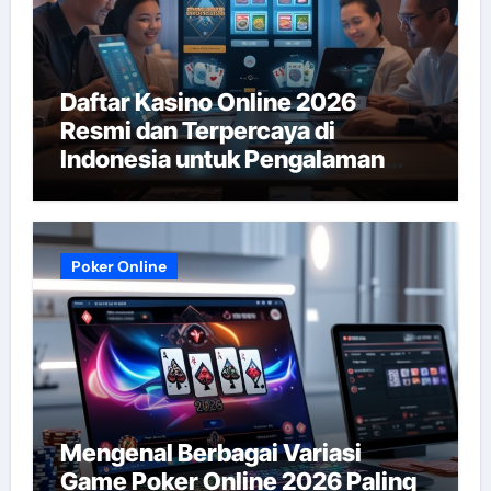
Daftar Kasino Online 2026
Resmi dan Terpercaya di
Indonesia untuk Pengalaman
Bermain yang Aman
Poker Online
Mengenal Berbagai Variasi
Game Poker Online 2026 Paling