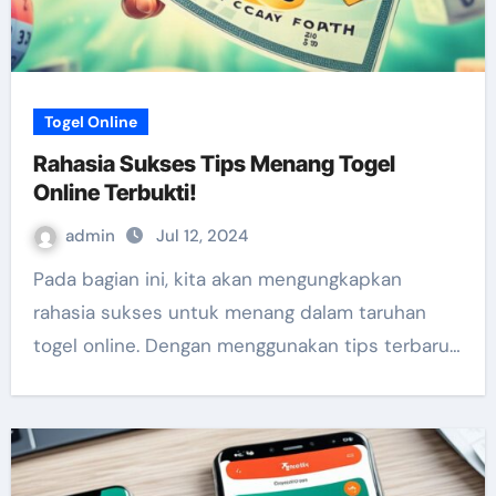
Togel Online
Rahasia Sukses Tips Menang Togel
Online Terbukti!
admin
Jul 12, 2024
Pada bagian ini, kita akan mengungkapkan
rahasia sukses untuk menang dalam taruhan
togel online. Dengan menggunakan tips terbaru…