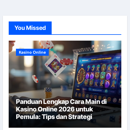
You Missed
Kasino Online
Panduan Lengkap Cara Main di
Kasino Online 2026 untuk
Pemula: Tips dan Strategi
Terbaik