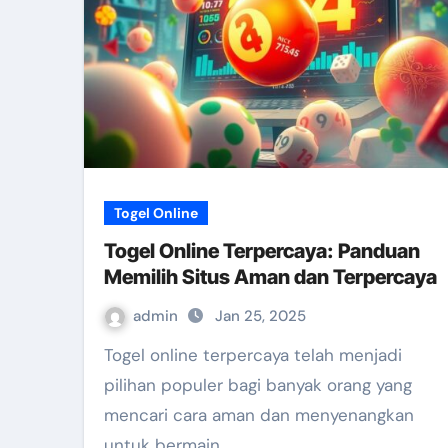
Togel Online
Togel Online Terpercaya: Panduan
Memilih Situs Aman dan Terpercaya
admin
Jan 25, 2025
Togel online terpercaya telah menjadi
pilihan populer bagi banyak orang yang
mencari cara aman dan menyenangkan
untuk bermain.…