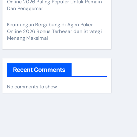
Online 2026 Paling Populer Untuk Pemain
Dan Penggemar
Keuntungan Bergabung di Agen Poker
Online 2026 Bonus Terbesar dan Strategi
Menang Maksimal
Recent Comments
No comments to show.