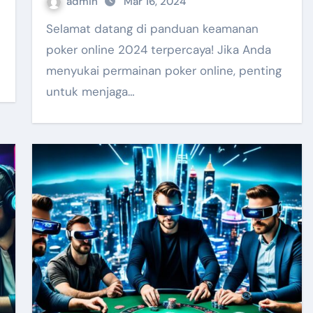
admin
Mar 16, 2024
Selamat datang di panduan keamanan
poker online 2024 terpercaya! Jika Anda
menyukai permainan poker online, penting
untuk menjaga…