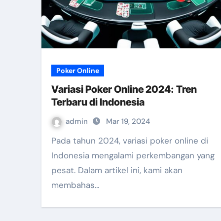
Poker Online
Variasi Poker Online 2024: Tren
Terbaru di Indonesia
admin
Mar 19, 2024
Pada tahun 2024, variasi poker online di
Indonesia mengalami perkembangan yang
pesat. Dalam artikel ini, kami akan
membahas…