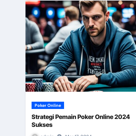
Poker Online
Strategi Pemain Poker Online 2024
Sukses