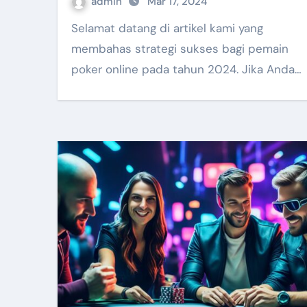
admin
Mar 17, 2024
Selamat datang di artikel kami yang
membahas strategi sukses bagi pemain
poker online pada tahun 2024. Jika Anda…