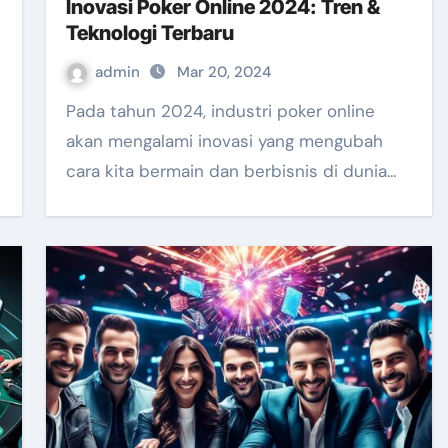
Inovasi Poker Online 2024: Tren &
Teknologi Terbaru
admin
Mar 20, 2024
Pada tahun 2024, industri poker online
akan mengalami inovasi yang mengubah
cara kita bermain dan berbisnis di dunia…