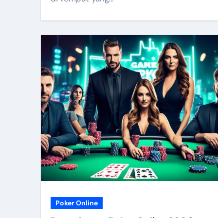
Poker Online