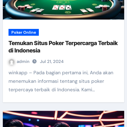
Poker Online
Temukan Situs Poker Terpercarga Terbaik
di Indonesia
admin
Jul 21, 2024
winkapp – Pada bagian pertama ini, Anda akan
menemukan informasi tentang situs poker
terpercaya terbaik di Indonesia. Kami…