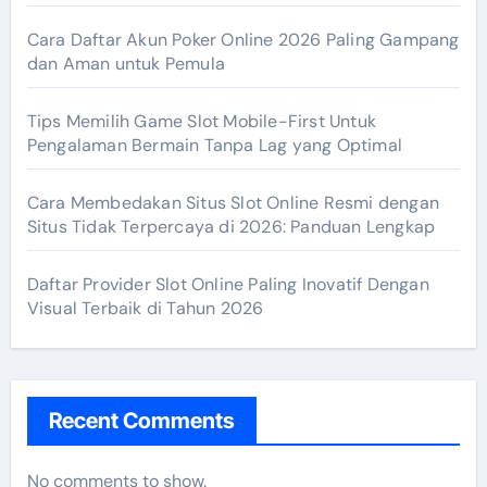
Cara Daftar Akun Poker Online 2026 Paling Gampang
dan Aman untuk Pemula
Tips Memilih Game Slot Mobile-First Untuk
Pengalaman Bermain Tanpa Lag yang Optimal
Cara Membedakan Situs Slot Online Resmi dengan
Situs Tidak Terpercaya di 2026: Panduan Lengkap
Daftar Provider Slot Online Paling Inovatif Dengan
Visual Terbaik di Tahun 2026
Recent Comments
No comments to show.