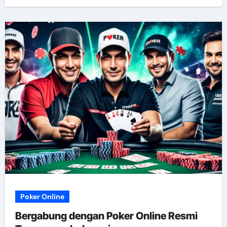
Poker Online
Bergabung dengan Poker Online Resmi