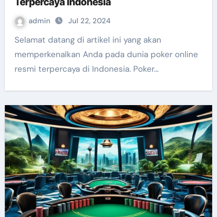
Terpercaya Indonesia
admin
Jul 22, 2024
Selamat datang di artikel ini yang akan
memperkenalkan Anda pada dunia poker online
resmi terpercaya di Indonesia. Poker…