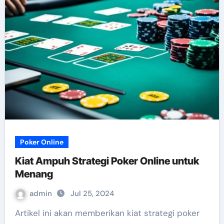
Poker Online
Kiat Ampuh Strategi Poker Online untuk
Menang
admin
Jul 25, 2024
Artikel ini akan memberikan kiat strategi poker