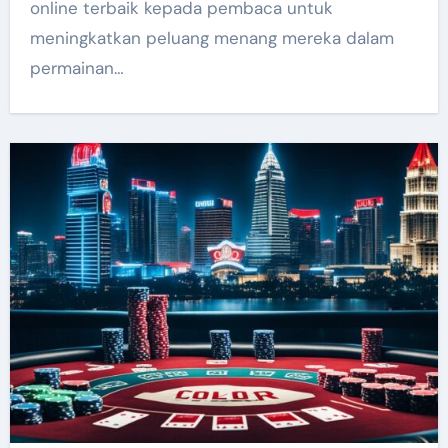
online terbaik kepada pembaca untuk
meningkatkan peluang menang mereka dalam
permainan…