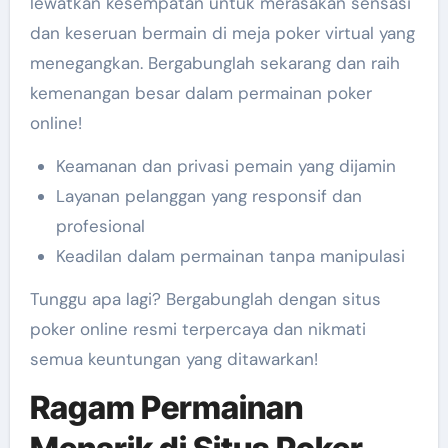
lewatkan kesempatan untuk merasakan sensasi
dan keseruan bermain di meja poker virtual yang
menegangkan. Bergabunglah sekarang dan raih
kemenangan besar dalam permainan poker
online!
Keamanan dan privasi pemain yang dijamin
Layanan pelanggan yang responsif dan
profesional
Keadilan dalam permainan tanpa manipulasi
Tunggu apa lagi? Bergabunglah dengan situs
poker online resmi terpercaya dan nikmati
semua keuntungan yang ditawarkan!
Ragam Permainan