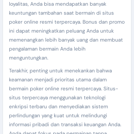
loyalitas, Anda bisa mendapatkan banyak
keuntungan tambahan saat bermain di situs
poker online resmi terpercaya. Bonus dan promo
ini dapat meningkatkan peluang Anda untuk
memenangkan lebih banyak uang dan membuat
pengalaman bermain Anda lebih
menguntungkan.
Terakhir, penting untuk menekankan bahwa
keamanan menjadi prioritas utama dalam
bermain poker online resmi terpercaya. Situs-
situs terpercaya menggunakan teknologi
enkripsi terbaru dan menyediakan sistem
perlindungan yang kuat untuk melindungi
informasi pribadi dan transaksi keuangan Anda.
Anda dapat fokus pada permainan tanpa