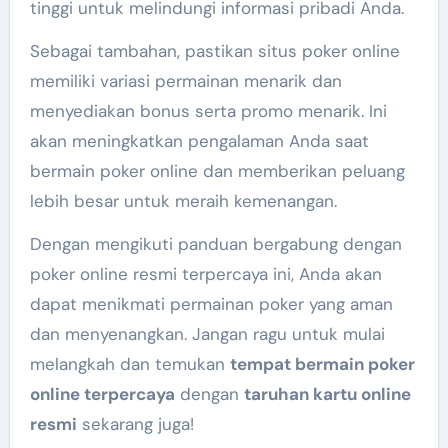
tinggi untuk melindungi informasi pribadi Anda.
Sebagai tambahan, pastikan situs poker online
memiliki variasi permainan menarik dan
menyediakan bonus serta promo menarik. Ini
akan meningkatkan pengalaman Anda saat
bermain poker online dan memberikan peluang
lebih besar untuk meraih kemenangan.
Dengan mengikuti panduan bergabung dengan
poker online resmi terpercaya ini, Anda akan
dapat menikmati permainan poker yang aman
dan menyenangkan. Jangan ragu untuk mulai
melangkah dan temukan
tempat bermain poker
online terpercaya
dengan
taruhan kartu online
resmi
sekarang juga!