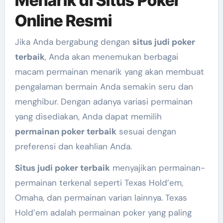
Menarik di Situs Poker
Online Resmi
Jika Anda bergabung dengan
situs judi poker
terbaik
, Anda akan menemukan berbagai
macam permainan menarik yang akan membuat
pengalaman bermain Anda semakin seru dan
menghibur. Dengan adanya variasi permainan
yang disediakan, Anda dapat memilih
permainan poker terbaik
sesuai dengan
preferensi dan keahlian Anda.
Situs judi poker terbaik
menyajikan permainan-
permainan terkenal seperti Texas Hold’em,
Omaha, dan permainan varian lainnya. Texas
Hold’em adalah permainan poker yang paling