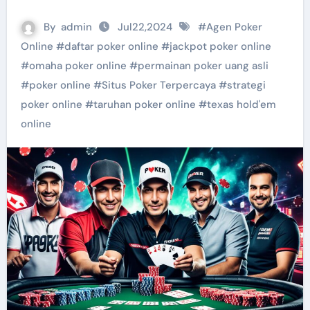
By
admin
Jul22,2024
#
Agen Poker
Online
#
daftar poker online
#
jackpot poker online
#
omaha poker online
#
permainan poker uang asli
#
poker online
#
Situs Poker Terpercaya
#
strategi
poker online
#
taruhan poker online
#
texas hold'em
online