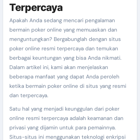
Terpercaya
Apakah Anda sedang mencari pengalaman
bermain poker online yang memuaskan dan
menguntungkan? Bergabunglah dengan situs
poker online resmi terpercaya dan temukan
berbagai keuntungan yang bisa Anda nikmati.
Dalam artikel ini, kami akan menjelaskan
beberapa manfaat yang dapat Anda peroleh
ketika bermain poker online di situs yang resmi
dan terpercaya.
Satu hal yang menjadi keunggulan dari poker
online resmi terpercaya adalah keamanan dan
privasi yang dijamin untuk para pemainnya.
Situs-situs ini menggunakan teknologi enkripsi