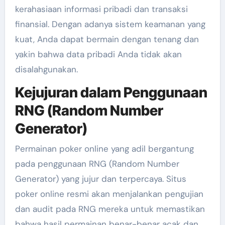
kerahasiaan informasi pribadi dan transaksi
finansial. Dengan adanya sistem keamanan yang
kuat, Anda dapat bermain dengan tenang dan
yakin bahwa data pribadi Anda tidak akan
disalahgunakan.
Kejujuran dalam Penggunaan
RNG (Random Number
Generator)
Permainan poker online yang adil bergantung
pada penggunaan RNG (Random Number
Generator) yang jujur dan terpercaya. Situs
poker online resmi akan menjalankan pengujian
dan audit pada RNG mereka untuk memastikan
bahwa hasil permainan benar-benar acak dan