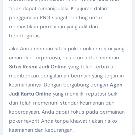
tidak dapat dimanipulasi. Kejujuran dalam
penggunaan RNG sangat penting untuk
memastikan permainan yang adil dan
berintegritas.
Jika Anda mencari situs poker online resmi yang
aman dan terpercaya, pastikan untuk mencari
Situs Resmi Judi Online
yang telah terbukti
memberikan pengalaman bermain yang terjamin
keamanannya. Dengan bergabung dengan
Agen
Judi Kartu Online
yang memiliki reputasi baik
dan telah memenuhi standar keamanan dan
kepercayaan, Anda dapat fokus pada permainan
poker favorit Anda tanpa khawatir akan risiko
keamanan dan kecurangan.