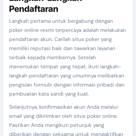
Pendaftaran
Langkah pertama untuk bergabung dengan
poker online resmi terpercaya adalah melakukan
pendaftaran akun. Carilah situs poker yang
memiliki reputasi baik dan tawarkan layanan
terbaik kepada membernya. Setelah
menemukan tempat yang tepat, ikuti langkah-
langkah pendaftaran yang umumnya melibatkan
pengisian formulir dengan informasi pribadi dan
pembuatan kata sandi yang kuat.
Selanjutnya, konfirmasikan akun Anda melalui
email yang dikirimkan oleh situs poker online.
Pastikan Anda mengikuti petunjuk yang
diberikan dengan seksama untuk mengaktifkan