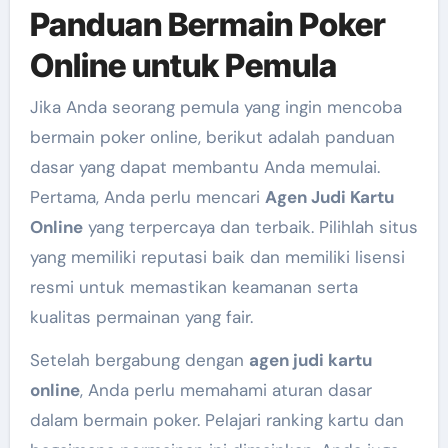
Panduan Bermain Poker
Online untuk Pemula
Jika Anda seorang pemula yang ingin mencoba
bermain poker online, berikut adalah panduan
dasar yang dapat membantu Anda memulai.
Pertama, Anda perlu mencari
Agen Judi Kartu
Online
yang terpercaya dan terbaik. Pilihlah situs
yang memiliki reputasi baik dan memiliki lisensi
resmi untuk memastikan keamanan serta
kualitas permainan yang fair.
Setelah bergabung dengan
agen judi kartu
online
, Anda perlu memahami aturan dasar
dalam bermain poker. Pelajari ranking kartu dan