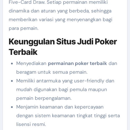
Five-Card Draw. Setiap permainan memiliki
dinamika dan aturan yang berbeda, sehingga
memberikan variasi yang menyenangkan bagi
para pemain.
Keunggulan Situs Judi Poker
Terbaik
Menyediakan
permainan poker terbaik
dan
beragam untuk semua pemain.
Memiliki antarmuka yang user-friendly dan
mudah digunakan bagi pemula maupun
pemain berpengalaman.
Menjamin keamanan dan kepercayaan
dengan sistem keamanan tingkat tinggi serta
lisensi resmi.