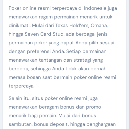
Poker online resmi terpercaya di Indonesia juga
menawarkan ragam permainan menarik untuk
dinikmati. Mulai dari Texas Hold’em, Omaha,
hingga Seven Card Stud, ada berbagai jenis
permainan poker yang dapat Anda pilih sesuai
dengan preferensi Anda. Setiap permainan
menawarkan tantangan dan strategi yang
berbeda, sehingga Anda tidak akan pernah
merasa bosan saat bermain poker online resmi
terpercaya.
Selain itu, situs poker online resmi juga
menawarkan beragam bonus dan promo
menarik bagi pemain. Mulai dari bonus
sambutan, bonus deposit, hingga penghargaan