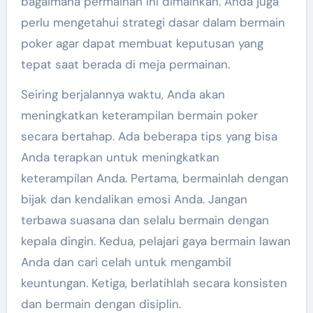
bagaimana permainan ini dimainkan. Anda juga
perlu mengetahui strategi dasar dalam bermain
poker agar dapat membuat keputusan yang
tepat saat berada di meja permainan.
Seiring berjalannya waktu, Anda akan
meningkatkan keterampilan bermain poker
secara bertahap. Ada beberapa tips yang bisa
Anda terapkan untuk meningkatkan
keterampilan Anda. Pertama, bermainlah dengan
bijak dan kendalikan emosi Anda. Jangan
terbawa suasana dan selalu bermain dengan
kepala dingin. Kedua, pelajari gaya bermain lawan
Anda dan cari celah untuk mengambil
keuntungan. Ketiga, berlatihlah secara konsisten
dan bermain dengan disiplin.