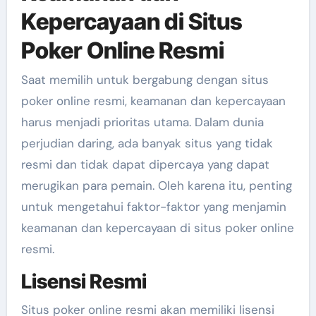
Kepercayaan di Situs
Poker Online Resmi
Saat memilih untuk bergabung dengan situs
poker online resmi, keamanan dan kepercayaan
harus menjadi prioritas utama. Dalam dunia
perjudian daring, ada banyak situs yang tidak
resmi dan tidak dapat dipercaya yang dapat
merugikan para pemain. Oleh karena itu, penting
untuk mengetahui faktor-faktor yang menjamin
keamanan dan kepercayaan di situs poker online
resmi.
Lisensi Resmi
Situs poker online resmi akan memiliki lisensi