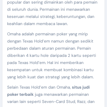
popular dan sering dimainkan oleh para pemain
di seluruh dunia. Permainan ini menawarkan
keseruan melalui strategi, keberuntungan, dan
keahlian dalam membaca lawan.
Omaha adalah permainan poker yang mirip
dengan Texas Hold’em namun dengan sedikit
perbedaan dalam aturan permainan. Pemain
diberikan 4 kartu hole daripada 2 kartu seperti
pada Texas Hold’em. Hal ini memberikan
kesempatan untuk membuat kombinasi kartu
yang lebih kuat dan strategi yang lebih dalam.
Selain Texas Hold’em dan Omaha,
situs judi
poker terbaik
juga menawarkan permainan
varian lain seperti Seven-Card Stud, Razz, dan