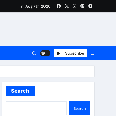
Fri. Aug 7th, 2026
if untuk Maksimalkan Kemenanganssssss
ik Efektif
Subscribe
simal
Search
Search