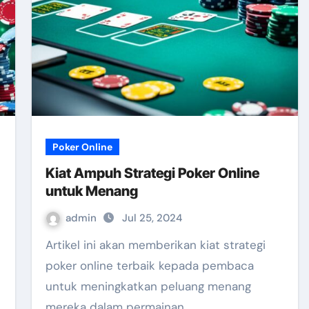
Poker Online
Kiat Ampuh Strategi Poker Online
untuk Menang
admin
Jul 25, 2024
Artikel ini akan memberikan kiat strategi
poker online terbaik kepada pembaca
untuk meningkatkan peluang menang
mereka dalam permainan…