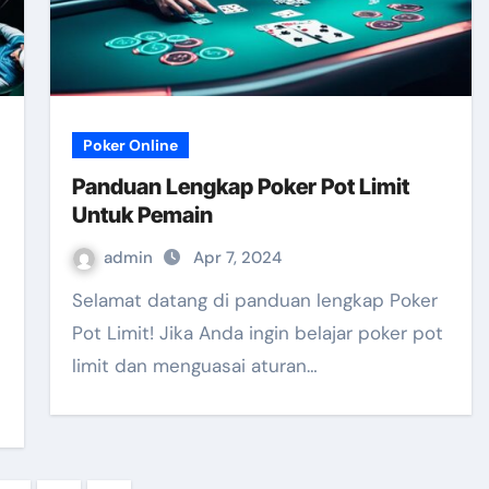
Poker Online
Panduan Lengkap Poker Pot Limit
Untuk Pemain
admin
Apr 7, 2024
Selamat datang di panduan lengkap Poker
Pot Limit! Jika Anda ingin belajar poker pot
limit dan menguasai aturan…