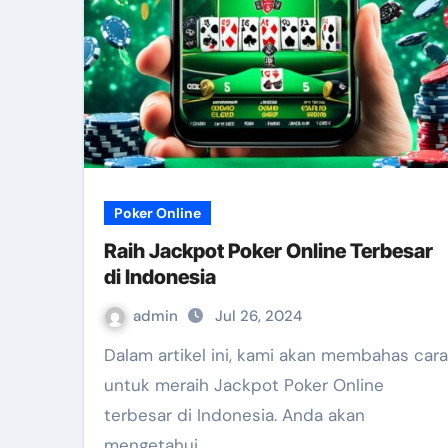
Poker Online
Raih Jackpot Poker Online Terbesar
di Indonesia
admin
Jul 26, 2024
Dalam artikel ini, kami akan membahas cara
untuk meraih Jackpot Poker Online
terbesar di Indonesia. Anda akan
mengetahui…