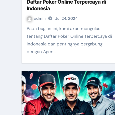
Daftar Poker Online Terpercaya di
Indonesia
admin
Jul 24, 2024
Pada bagian ini, kami akan mengulas
tentang Daftar Poker Online terpercaya di
Indonesia dan pentingnya bergabung
dengan Agen…