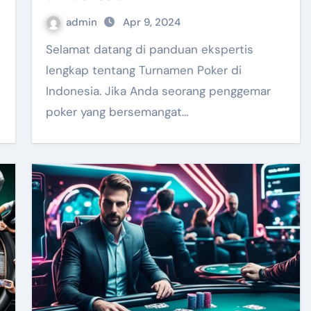
admin
Apr 9, 2024
Selamat datang di panduan ekspertis
lengkap tentang Turnamen Poker di
Indonesia. Jika Anda seorang penggemar
poker yang bersemangat…