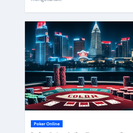
Poker Online