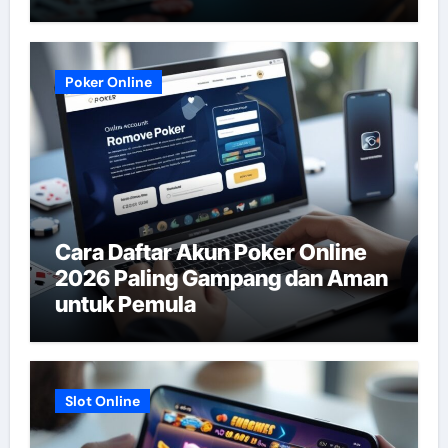
Maksimal
Poker Online
Cara Daftar Akun Poker Online
2026 Paling Gampang dan Aman
untuk Pemula
Slot Online