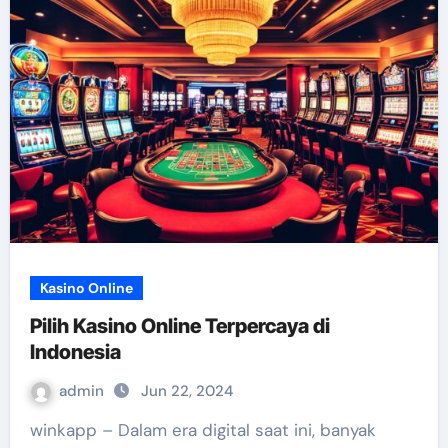
Kasino Online
Pilih Kasino Online Terpercaya di
Indonesia
admin
Jun 22, 2024
winkapp – Dalam era digital saat ini, banyak