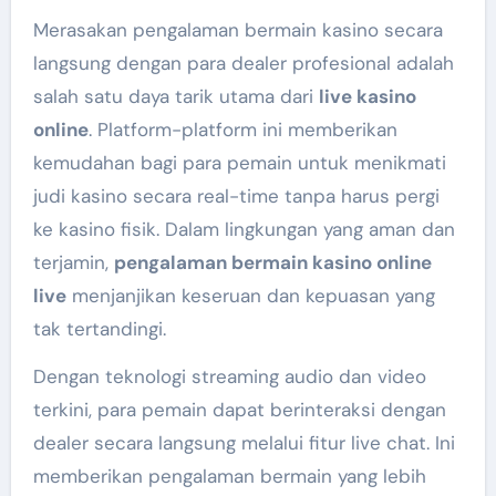
Merasakan pengalaman bermain kasino secara
langsung dengan para dealer profesional adalah
salah satu daya tarik utama dari
live kasino
online
. Platform-platform ini memberikan
kemudahan bagi para pemain untuk menikmati
judi kasino secara real-time tanpa harus pergi
ke kasino fisik. Dalam lingkungan yang aman dan
terjamin,
pengalaman bermain kasino online
live
menjanjikan keseruan dan kepuasan yang
tak tertandingi.
Dengan teknologi streaming audio dan video
terkini, para pemain dapat berinteraksi dengan
dealer secara langsung melalui fitur live chat. Ini
memberikan pengalaman bermain yang lebih