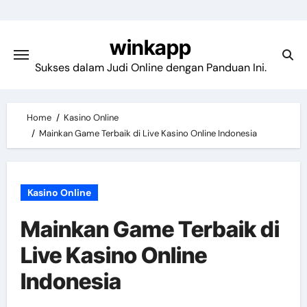
Skip
to
winkapp
content
Sukses dalam Judi Online dengan Panduan Ini.
Home
Kasino Online
Mainkan Game Terbaik di Live Kasino Online Indonesia
Kasino Online
Mainkan Game Terbaik di
Live Kasino Online
Indonesia