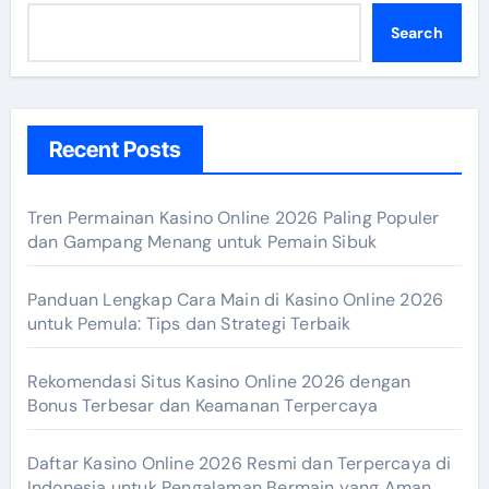
Search
Recent Posts
Tren Permainan Kasino Online 2026 Paling Populer
dan Gampang Menang untuk Pemain Sibuk
Panduan Lengkap Cara Main di Kasino Online 2026
untuk Pemula: Tips dan Strategi Terbaik
Rekomendasi Situs Kasino Online 2026 dengan
Bonus Terbesar dan Keamanan Terpercaya
Daftar Kasino Online 2026 Resmi dan Terpercaya di
Indonesia untuk Pengalaman Bermain yang Aman