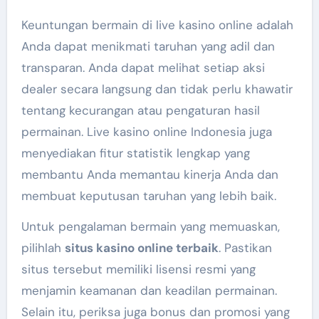
Keuntungan bermain di live kasino online adalah
Anda dapat menikmati taruhan yang adil dan
transparan. Anda dapat melihat setiap aksi
dealer secara langsung dan tidak perlu khawatir
tentang kecurangan atau pengaturan hasil
permainan. Live kasino online Indonesia juga
menyediakan fitur statistik lengkap yang
membantu Anda memantau kinerja Anda dan
membuat keputusan taruhan yang lebih baik.
Untuk pengalaman bermain yang memuaskan,
pilihlah
situs kasino online terbaik
. Pastikan
situs tersebut memiliki lisensi resmi yang
menjamin keamanan dan keadilan permainan.
Selain itu, periksa juga bonus dan promosi yang