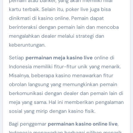
pemain atau banker, yang akan memiliki nilai
kartu terbaik. Selain itu, poker live juga bisa
dinikmati di kasino online. Pemain dapat
berinteraksi dengan pemain lain dan mencoba
mengalahkan dealer melalui strategi dan
keberuntungan.
Setiap
permainan meja kasino live
online di
Indonesia memiliki fitur-fitur unik yang menarik.
Misalnya, beberapa kasino menawarkan fitur
obrolan langsung yang memungkinkan pemain
berkomunikasi dengan dealer dan pemain lain di
meja yang sama. Hal ini memberikan pengalaman
sosial yang mirip dengan kasino fisik.
Bagi penggemar
permainan kasino online live
,
Indonesia menawarkan berbagai pilihan menarik.