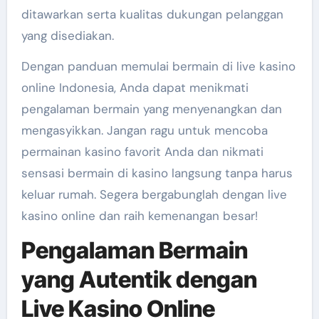
ditawarkan serta kualitas dukungan pelanggan
yang disediakan.
Dengan panduan memulai bermain di live kasino
online Indonesia, Anda dapat menikmati
pengalaman bermain yang menyenangkan dan
mengasyikkan. Jangan ragu untuk mencoba
permainan kasino favorit Anda dan nikmati
sensasi bermain di kasino langsung tanpa harus
keluar rumah. Segera bergabunglah dengan live
kasino online dan raih kemenangan besar!
Pengalaman Bermain
yang Autentik dengan
Live Kasino Online