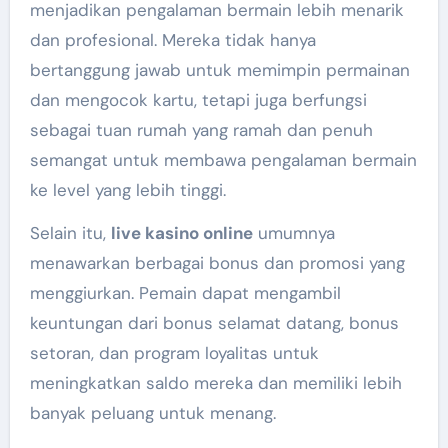
menjadikan pengalaman bermain lebih menarik
dan profesional. Mereka tidak hanya
bertanggung jawab untuk memimpin permainan
dan mengocok kartu, tetapi juga berfungsi
sebagai tuan rumah yang ramah dan penuh
semangat untuk membawa pengalaman bermain
ke level yang lebih tinggi.
Selain itu,
live kasino online
umumnya
menawarkan berbagai bonus dan promosi yang
menggiurkan. Pemain dapat mengambil
keuntungan dari bonus selamat datang, bonus
setoran, dan program loyalitas untuk
meningkatkan saldo mereka dan memiliki lebih
banyak peluang untuk menang.