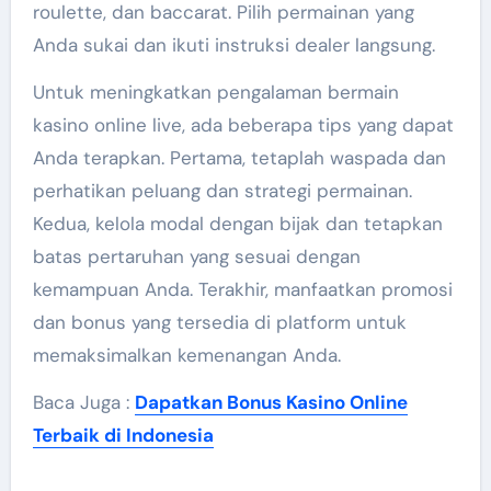
roulette, dan baccarat. Pilih permainan yang
Anda sukai dan ikuti instruksi dealer langsung.
Untuk meningkatkan pengalaman bermain
kasino online live, ada beberapa tips yang dapat
Anda terapkan. Pertama, tetaplah waspada dan
perhatikan peluang dan strategi permainan.
Kedua, kelola modal dengan bijak dan tetapkan
batas pertaruhan yang sesuai dengan
kemampuan Anda. Terakhir, manfaatkan promosi
dan bonus yang tersedia di platform untuk
memaksimalkan kemenangan Anda.
Baca Juga :
Dapatkan Bonus Kasino Online
Terbaik di Indonesia