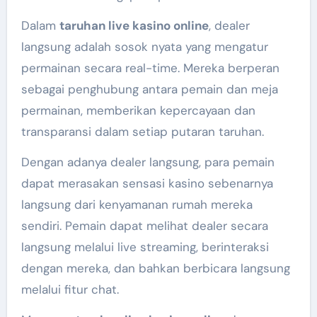
Dalam
taruhan live kasino online
, dealer
langsung adalah sosok nyata yang mengatur
permainan secara real-time. Mereka berperan
sebagai penghubung antara pemain dan meja
permainan, memberikan kepercayaan dan
transparansi dalam setiap putaran taruhan.
Dengan adanya dealer langsung, para pemain
dapat merasakan sensasi kasino sebenarnya
langsung dari kenyamanan rumah mereka
sendiri. Pemain dapat melihat dealer secara
langsung melalui live streaming, berinteraksi
dengan mereka, dan bahkan berbicara langsung
melalui fitur chat.