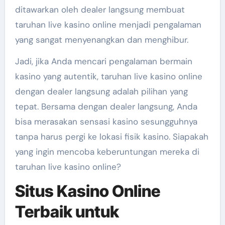
ditawarkan oleh dealer langsung membuat
taruhan live kasino online menjadi pengalaman
yang sangat menyenangkan dan menghibur.
Jadi, jika Anda mencari pengalaman bermain
kasino yang autentik, taruhan live kasino online
dengan dealer langsung adalah pilihan yang
tepat. Bersama dengan dealer langsung, Anda
bisa merasakan sensasi kasino sesungguhnya
tanpa harus pergi ke lokasi fisik kasino. Siapakah
yang ingin mencoba keberuntungan mereka di
taruhan live kasino online?
Situs Kasino Online
Terbaik untuk