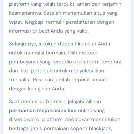
platform yang telah terbukti aman dan terjamin
keamanannya. Setelah menemukan situs yang
tepat, lengkapi formulir pendaftaran dengan
informasi pribadi Anda yang valid.
Selanjutnya, lakukan deposit ke akun Anda
untuk memulai bermain. Pilih metode
pembayaran yang tersedia di platform tersebut
dan ikuti petunjuk untuk menyelesaikan
transaksi. Pastikan jumlah deposit sesuai
dengan keinginan Anda.
Saat Anda siap bermain, jelajahi pilihan
permainan meja kasino live
online yang
disediakan di platform. Anda akan menemukan
berbagai jenis permainan seperti blackjack,