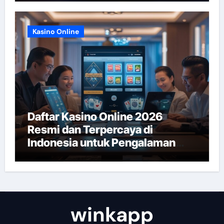
Kasino Online
Daftar Kasino Online 2026
Resmi dan Terpercaya di
Indonesia untuk Pengalaman
Bermain yang Aman
winkapp