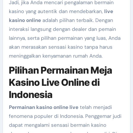
Jadi, jika Anda mencari pengalaman bermain
kasino yang autentik dan mendebarkan,
live
kasino online
adalah pilihan terbaik. Dengan
interaksi langsung dengan dealer dan pemain
lainnya, serta pilihan permainan yang luas, Anda
akan merasakan sensasi kasino tanpa harus
meninggalkan kenyamanan rumah Anda.
Pilihan Permainan Meja
Kasino Live Online di
Indonesia
Permainan kasino online live
telah menjadi
fenomena populer di Indonesia. Penggemar judi
dapat mengalami sensasi bermain kasino