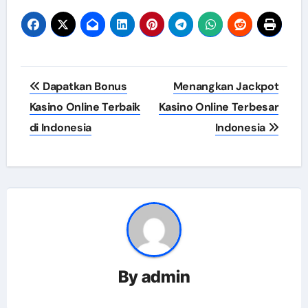
Post
Dapatkan Bonus
Menangkan Jackpot
navigation
Kasino Online Terbaik
Kasino Online Terbesar
di Indonesia
Indonesia
By
admin