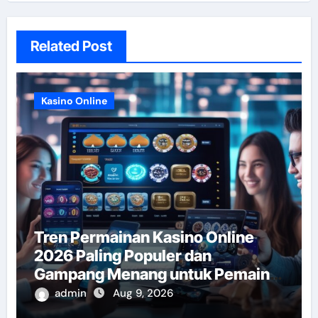
Related Post
Kasino Online
Tren Permainan Kasino Online
2026 Paling Populer dan
Gampang Menang untuk Pemain
Sibuk
admin
Aug 9, 2026