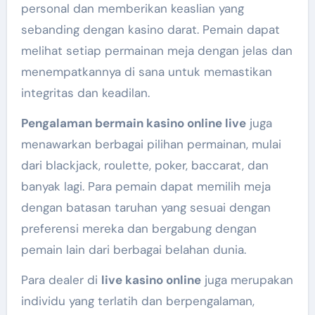
personal dan memberikan keaslian yang
sebanding dengan kasino darat. Pemain dapat
melihat setiap permainan meja dengan jelas dan
menempatkannya di sana untuk memastikan
integritas dan keadilan.
Pengalaman bermain kasino online live
juga
menawarkan berbagai pilihan permainan, mulai
dari blackjack, roulette, poker, baccarat, dan
banyak lagi. Para pemain dapat memilih meja
dengan batasan taruhan yang sesuai dengan
preferensi mereka dan bergabung dengan
pemain lain dari berbagai belahan dunia.
Para dealer di
live kasino online
juga merupakan
individu yang terlatih dan berpengalaman,