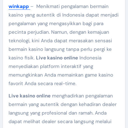
winkapp
– Menikmati pengalaman bermain
kasino yang autentik di Indonesia dapat menjadi
pengalaman yang mengasyikkan bagi para
pecinta perjudian. Namun, dengan kemajuan
teknologi, kini Anda dapat merasakan sensasi
bermain kasino langsung tanpa perlu pergi ke
kasino fisik.
Live kasino online
Indonesia
menyediakan platform interaktif yang
memungkinkan Anda memainkan game kasino
favorit Anda secara real-time.
Live kasino online
menghadirkan pengalaman
bermain yang autentik dengan kehadiran dealer
langsung yang profesional dan ramah. Anda
dapat melihat dealer secara langsung melalui