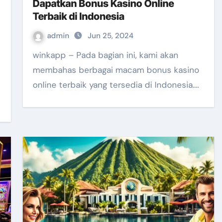
Dapatkan Bonus Kasino Online
Terbaik di Indonesia
admin
Jun 25, 2024
winkapp – Pada bagian ini, kami akan
membahas berbagai macam bonus kasino
online terbaik yang tersedia di Indonesia.…