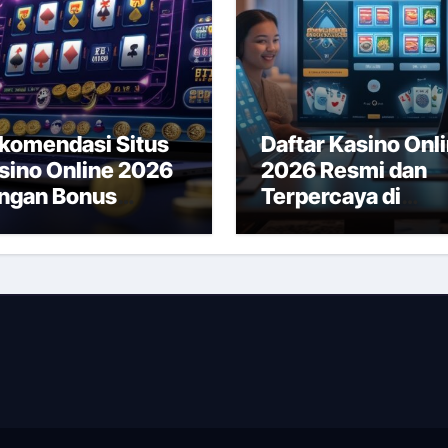
komendasi Situs
Daftar Kasino Onl
sino Online 2026
2026 Resmi dan
ngan Bonus
Terpercaya di
rbesar dan
Indonesia untuk
amanan
Pengalaman
rpercaya
Bermain yang Am