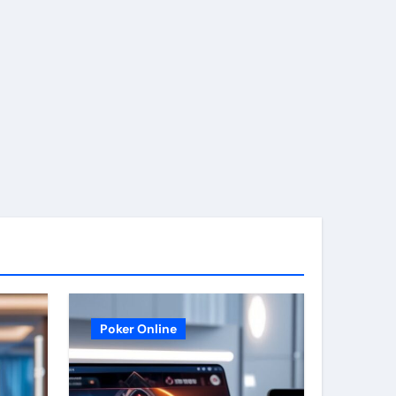
Poker Online