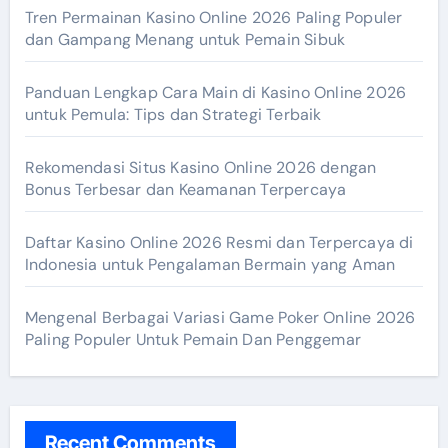
Tren Permainan Kasino Online 2026 Paling Populer
dan Gampang Menang untuk Pemain Sibuk
Panduan Lengkap Cara Main di Kasino Online 2026
untuk Pemula: Tips dan Strategi Terbaik
Rekomendasi Situs Kasino Online 2026 dengan
Bonus Terbesar dan Keamanan Terpercaya
Daftar Kasino Online 2026 Resmi dan Terpercaya di
Indonesia untuk Pengalaman Bermain yang Aman
Mengenal Berbagai Variasi Game Poker Online 2026
Paling Populer Untuk Pemain Dan Penggemar
Recent Comments