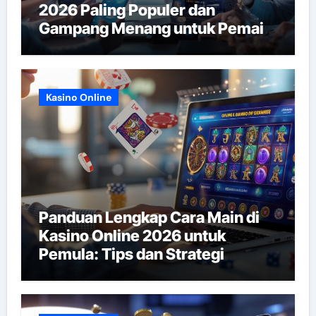
2026 Paling Populer dan
Gampang Menang untuk Pemain
Sibuk
Kasino Online
Panduan Lengkap Cara Main di
Kasino Online 2026 untuk
Pemula: Tips dan Strategi
Terbaik