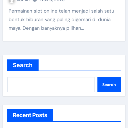
Permainan slot online telah menjadi salah satu
bentuk hiburan yang paling digemari di dunia
maya. Dengan banyaknya pilihan…
Search
Search
Recent Posts