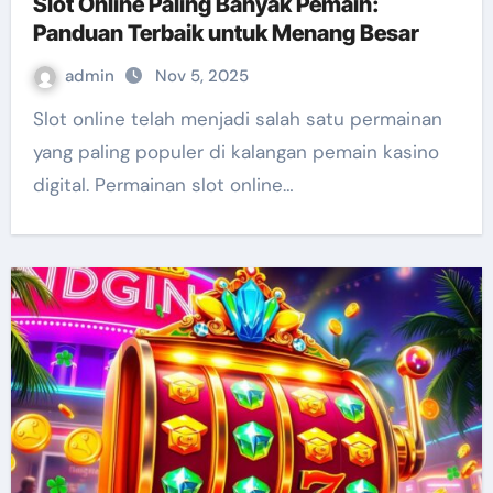
Slot Online Paling Banyak Pemain:
Panduan Terbaik untuk Menang Besar
admin
Nov 5, 2025
Slot online telah menjadi salah satu permainan
yang paling populer di kalangan pemain kasino
digital. Permainan slot online…