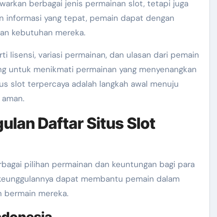
arkan berbagai jenis permainan slot, tetapi juga
n informasi yang tepat, pemain dapat dengan
an kebutuhan mereka.
 lisensi, variasi permainan, dan ulasan dari pemain
ang untuk menikmati permainan yang menyenangkan
s slot terpercaya adalah langkah awal menuju
 aman.
lan Daftar Situs Slot
rbagai pilihan permainan dan keuntungan bagi para
n keunggulannya dapat membantu pemain dalam
n bermain mereka.
Indonesia