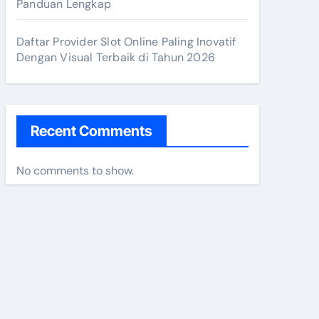
Panduan Lengkap
Daftar Provider Slot Online Paling Inovatif
Dengan Visual Terbaik di Tahun 2026
Recent Comments
No comments to show.