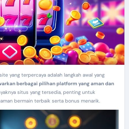
awarkan berbagai pilihan platform yang aman dan
aknya situs yang tersedia, penting untuk
man bermain terbaik serta bonus menarik.