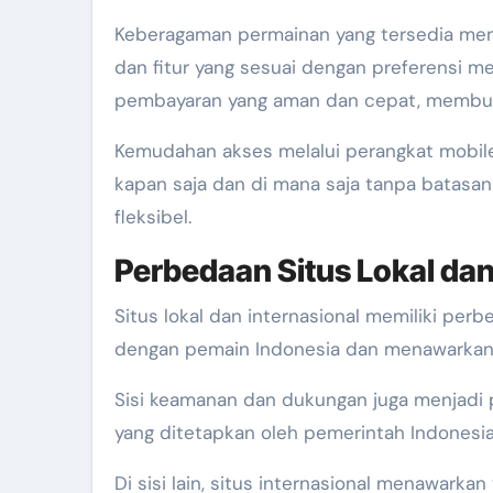
Keberagaman permainan yang tersedia m
dan fitur yang sesuai dengan preferensi m
pembayaran yang aman dan cepat, membuat
Kemudahan akses melalui perangkat mobile
kapan saja dan di mana saja tanpa batasa
fleksibel.
Perbedaan Situs Lokal dan
Situs lokal dan internasional memiliki perbed
dengan pemain Indonesia dan menawarkan p
Sisi keamanan dan dukungan juga menjadi p
yang ditetapkan oleh pemerintah Indonesia
Di sisi lain, situs internasional menawarkan