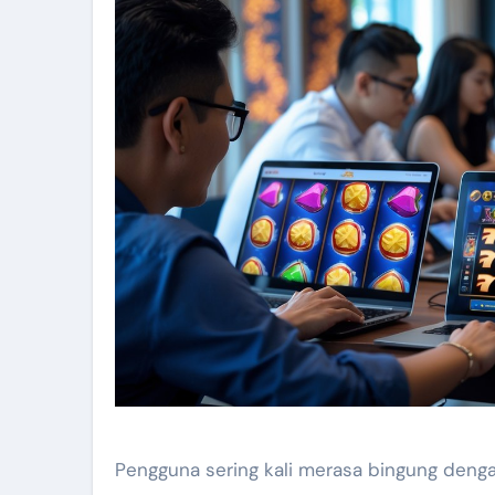
Pengguna sering kali merasa bingung denga