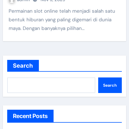
Permainan slot online telah menjadi salah satu
bentuk hiburan yang paling digemari di dunia
maya. Dengan banyaknya pilihan…
Search
Search
Recent Posts