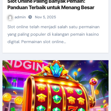
Slot Online Paling Banyak Pemain:
Panduan Terbaik untuk Menang Besar
admin
Nov 5, 2025
Slot online telah menjadi salah satu permainan
yang paling populer di kalangan pemain kasino
digital. Permainan slot online…