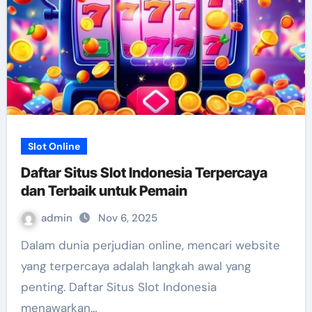
Slot Online
Daftar Situs Slot Indonesia Terpercaya
dan Terbaik untuk Pemain
admin
Nov 6, 2025
Dalam dunia perjudian online, mencari website
yang terpercaya adalah langkah awal yang
penting. Daftar Situs Slot Indonesia
menawarkan…