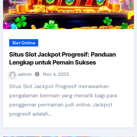
Slot Online
Situs Slot Jackpot Progresif: Panduan
Lengkap untuk Pemain Sukses
admin
Nov 4, 2025
Situs Slot Jackpot Progresif menawarkan
pengalaman bermain yang menarik bagi para
penggemar permainan judi online. Jackpot
progresif adalah…