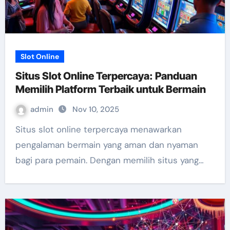
Slot Online
Situs Slot Online Terpercaya: Panduan
Memilih Platform Terbaik untuk Bermain
admin
Nov 10, 2025
Situs slot online terpercaya menawarkan
pengalaman bermain yang aman dan nyaman
bagi para pemain. Dengan memilih situs yang…