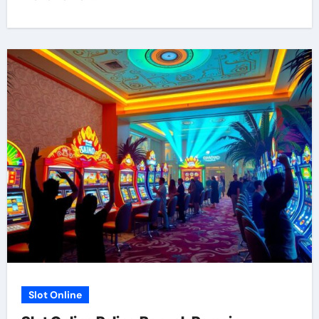
Slot Online