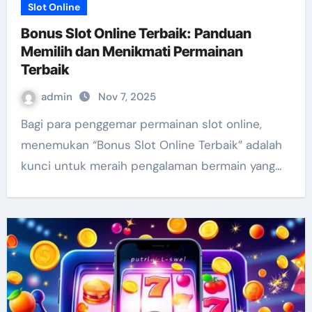
Slot Online
Bonus Slot Online Terbaik: Panduan
Memilih dan Menikmati Permainan
Terbaik
admin
Nov 7, 2025
Bagi para penggemar permainan slot online,
menemukan “Bonus Slot Online Terbaik” adalah
kunci untuk meraih pengalaman bermain yang…