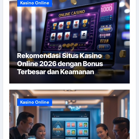
Kasino Online
Rekomendasi Situs Kasino
Online 2026 dengan Bonus
Terbesar dan Keamanan
Terpercaya
Kasino Online