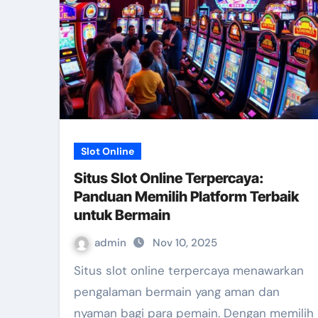
Slot Online
Situs Slot Online Terpercaya:
Panduan Memilih Platform Terbaik
untuk Bermain
admin
Nov 10, 2025
Situs slot online terpercaya menawarkan
pengalaman bermain yang aman dan
nyaman bagi para pemain. Dengan memilih