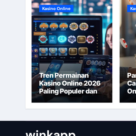
Kasino Online
Ka
Tren Permainan
Pa
Kasino Online 2026
Ca
Paling Populer dan
On
Gampang Menang
Pe
untuk Pemain Sibuk
St
winkapp