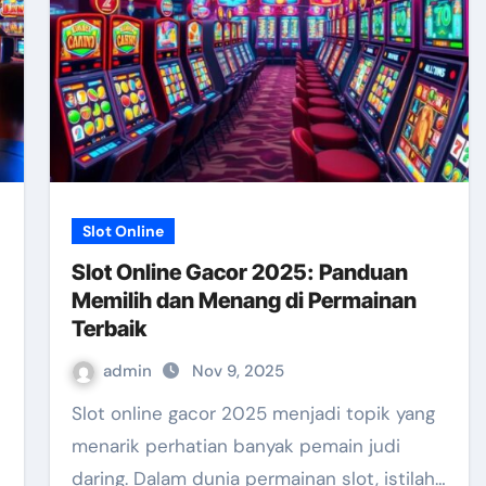
Slot Online
Slot Online Gacor 2025: Panduan
Memilih dan Menang di Permainan
Terbaik
admin
Nov 9, 2025
Slot online gacor 2025 menjadi topik yang
menarik perhatian banyak pemain judi
daring. Dalam dunia permainan slot, istilah…