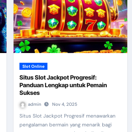
Slot Online
Situs Slot Jackpot Progresif:
Panduan Lengkap untuk Pemain
Sukses
admin
Nov 4, 2025
Situs Slot Jackpot Progresif menawarkan
pengalaman bermain yang menarik bagi