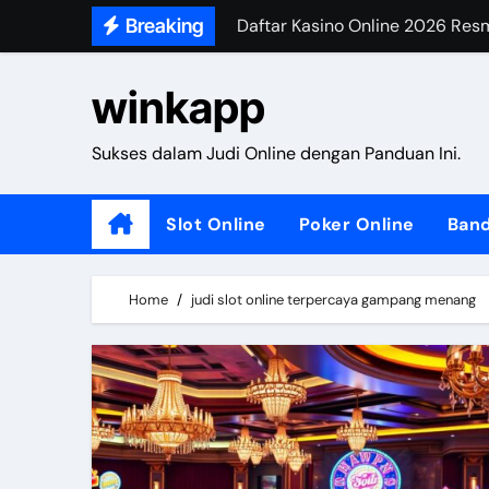
Skip
Breaking
Mengenal Berbagai Variasi Gam
to
Keuntungan Bergabung di Agen 
content
winkapp
Cara Daftar Akun Poker Onlin
Sukses dalam Judi Online dengan Panduan Ini.
Tips Memilih Game Slot Mobile
Cara Membedakan Situs Slot On
Slot Online
Poker Online
Band
Daftar Provider Slot Online Pal
Tren Permainan Kasino Online 
Home
judi slot online terpercaya gampang menang