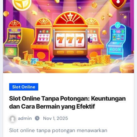
Slot Online
Slot Online Tanpa Potongan: Keuntungan
dan Cara Bermain yang Efektif
admin
Nov 1, 2025
Slot online tanpa potongan menawarkan