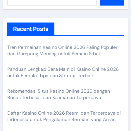
Recent Posts
Tren Permainan Kasino Online 2026 Paling Populer
dan Gampang Menang untuk Pemain Sibuk
Panduan Lengkap Cara Main di Kasino Online 2026
untuk Pemula: Tips dan Strategi Terbaik
Rekomendasi Situs Kasino Online 2026 dengan
Bonus Terbesar dan Keamanan Terpercaya
Daftar Kasino Online 2026 Resmi dan Terpercaya di
Indonesia untuk Pengalaman Bermain yang Aman