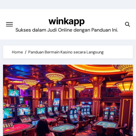
Skip
to
winkapp
content
Sukses dalam Judi Online dengan Panduan Ini.
Home
Panduan Bermain Kasino secara Langsung