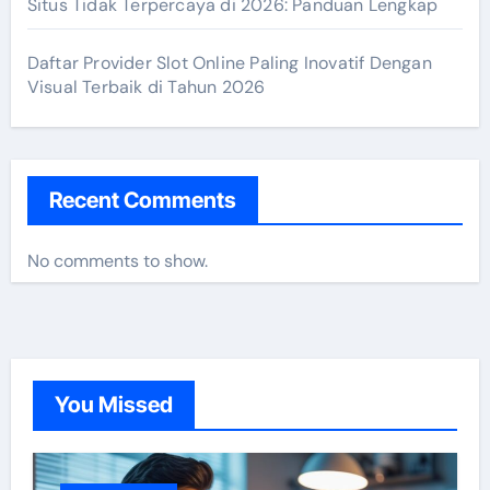
Situs Tidak Terpercaya di 2026: Panduan Lengkap
Daftar Provider Slot Online Paling Inovatif Dengan
Visual Terbaik di Tahun 2026
Recent Comments
No comments to show.
You Missed