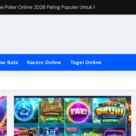
Poker Online 2026 Bonus Terbesar dan Strategi Menang Mak
e 2026 Paling Gampang dan Aman untuk Pemula
-First Untuk Pengalaman Bermain Tanpa Lag yang Optimal
line Resmi dengan Situs Tidak Terpercaya di 2026: Panduan
ing Inovatif Dengan Visual Terbaik di Tahun 2026
ar Bola
Kasino Online
Togel Online
 pada Slot Online Modern 2026: Strategi dan Analisis Risiko
asino Online 2026 untuk Pemula: Tips dan Strategi Terbaik