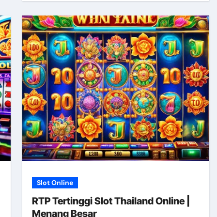
Slot Online
RTP Tertinggi Slot Thailand Online |
Menang Besar