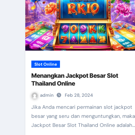
Slot Online
Menangkan Jackpot Besar Slot
Thailand Online
admin
Feb 28, 2024
Jika Anda mencari permainan slot jackpot
besar yang seru dan menguntungkan, maka
Jackpot Besar Slot Thailand Online adalah