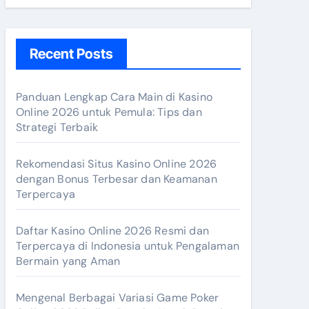
Recent Posts
Panduan Lengkap Cara Main di Kasino
Online 2026 untuk Pemula: Tips dan
Strategi Terbaik
Rekomendasi Situs Kasino Online 2026
dengan Bonus Terbesar dan Keamanan
Terpercaya
Daftar Kasino Online 2026 Resmi dan
Terpercaya di Indonesia untuk Pengalaman
Bermain yang Aman
Mengenal Berbagai Variasi Game Poker