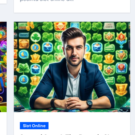
Slot Online