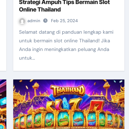
Strategi Ampuh Tips Bermain Slot
Online Thailand
admin
Feb 25, 2024
Selamat datang di panduan lengkap kami
untuk bermain slot online Thailand! Jika
Anda ingin meningkatkan peluang Anda
untuk…