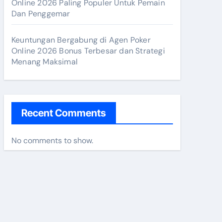
Online 2026 Paling Populer Untuk Pemain
Dan Penggemar
Keuntungan Bergabung di Agen Poker
Online 2026 Bonus Terbesar dan Strategi
Menang Maksimal
Recent Comments
No comments to show.