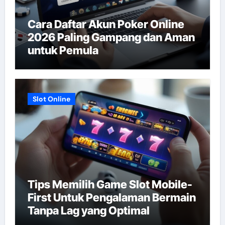
Cara Daftar Akun Poker Online
2026 Paling Gampang dan Aman
untuk Pemula
Slot Online
Tips Memilih Game Slot Mobile-
First Untuk Pengalaman Bermain
Tanpa Lag yang Optimal