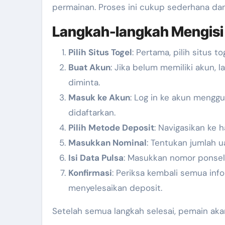
permainan. Proses ini cukup sederhana da
Langkah-langkah Mengisi 
Pilih Situs Togel
: Pertama, pilih situs 
Buat Akun
: Jika belum memiliki akun, 
diminta.
Masuk ke Akun
: Log in ke akun mengg
didaftarkan.
Pilih Metode Deposit
: Navigasikan ke 
Masukkan Nominal
: Tentukan jumlah u
Isi Data Pulsa
: Masukkan nomor ponsel
Konfirmasi
: Periksa kembali semua inf
menyelesaikan deposit.
Setelah semua langkah selesai, pemain akan