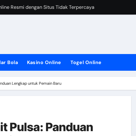
ing Inovatif Dengan Visual Terbaik di Tahun 2026
 pada Slot Online Modern 2026: Strategi dan Analisis Risiko
at Bermain Slot Progresif Jackpot di Tahun 2026: Tips Efekt
r dalam Slot Online dan Pentingnya bagi Pemain
 Smartphone dengan Performa Terbaik Tahun 2026: Tips dan Tr
ar Bola
Kasino Online
Togel Online
 vs Cluster Pays: Analisis Keuntungan di Tahun 2026
Poker Online 2026 Bonus Terbesar dan Strategi Menang Mak
Panduan Lengkap untuk Pemain Baru
it Pulsa: Panduan