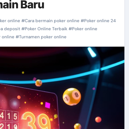
ain Baru
ker online
#
Cara bermain poker online
#
Poker online 24
pa deposit
#
Poker Online Terbaik
#
Poker online
r online
#
Turnamen poker online