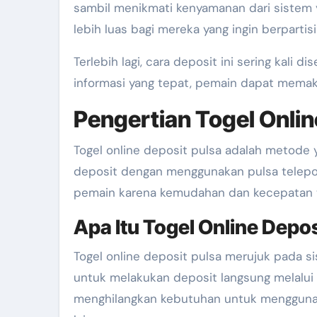
sambil menikmati kenyamanan dari sistem
lebih luas bagi mereka yang ingin berparti
Terlebih lagi, cara deposit ini sering kali
informasi yang tepat, pemain dapat memaks
Pengertian Togel Onlin
Togel online deposit pulsa adalah metod
deposit dengan menggunakan pulsa telepon 
pemain karena kemudahan dan kecepatan t
Apa Itu Togel Online Depos
Togel online deposit pulsa merujuk pada 
untuk melakukan deposit langsung melalui p
menghilangkan kebutuhan untuk mengguna