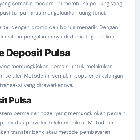
 yang semakin modern. Ini membuka peluang yang
sipasi tanpa harus mengeluarkan uang tunai.
 disertai dengan promo dan bonus menarik. Dengan
imalkan pengalamannya di dunia togel online.
e Deposit Pulsa
e yang memungkinkan pemain untuk melakukan
seluler. Metode ini semakin populer di kalangan
ransaksi yang ditawarkannya.
it Pulsa
sistem permainan togel yang memungkinkan pemain
ulsa dari provider telekomunikasi. Metode ini
kan transfer bank atau metode pembayaran