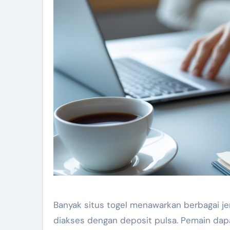
Banyak situs togel menawarkan berbagai j
diakses dengan deposit pulsa. Pemain da