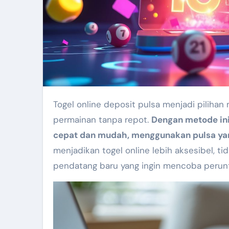
Togel online deposit pulsa menjadi pilihan menarik bagi para pemain yang ingin menikmati
permainan tanpa repot.
Dengan metode ini
cepat dan mudah, menggunakan pulsa yan
menjadikan togel online lebih aksesibel, t
pendatang baru yang ingin mencoba perun