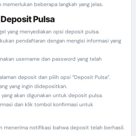
n memerlukan beberapa langkah yang jelas.
Deposit Pulsa
togel yang menyediakan opsi deposit pulsa.
lakukan pendaftaran dengan mengisi informasi yang
unakan username dan password yang telah
halaman deposit dan pilih opsi “Deposit Pulsa”.
ang yang ingin didepositkan.
 yang akan digunakan untuk deposit pulsa.
ormasi dan klik tombol konfirmasi untuk
 menerima notifikasi bahwa deposit telah berhasil.