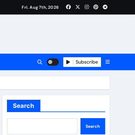
Fri. Aug 7th, 2026
if untuk Maksimalkan Kemenanganssssss
ik Efektif
Subscribe
simal
Search
Search