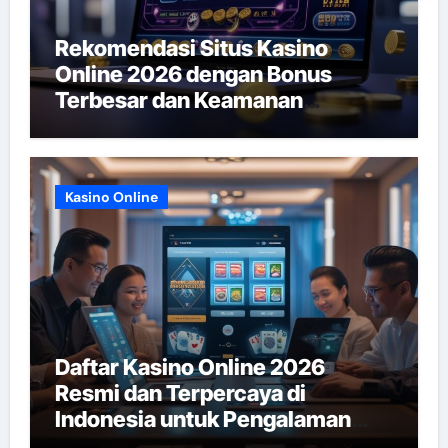
Rekomendasi Situs Kasino
Online 2026 dengan Bonus
Terbesar dan Keamanan
Terpercaya
Kasino Online
Daftar Kasino Online 2026
Resmi dan Terpercaya di
Indonesia untuk Pengalaman
Bermain yang Aman