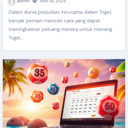
admin
Nov 14, 2025
Dalam dunia perjudian, terutama dalam Togel,
banyak pemain mencari cara yang dapat
meningkatkan peluang mereka untuk menang.
Togel…