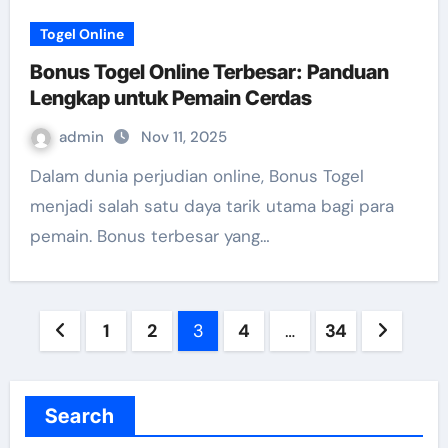
Togel Online
Bonus Togel Online Terbesar: Panduan
Lengkap untuk Pemain Cerdas
admin
Nov 11, 2025
Dalam dunia perjudian online, Bonus Togel
menjadi salah satu daya tarik utama bagi para
pemain. Bonus terbesar yang…
Posts
1
2
3
4
…
34
pagination
Search