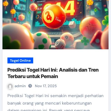
Togel Online
Prediksi Togel Hari Ini: Analisis dan Tren
Terbaru untuk Pemain
admin
Nov 17, 2025
Prediksi Togel Hari Ini semakin menjadi perhatian
banyak orang yang mencari keberuntungan
dalam permainan ini. Banyak yang percaya…