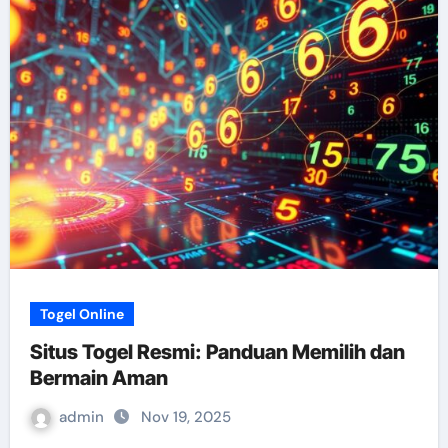
Togel Online
Situs Togel Resmi: Panduan Memilih dan
Bermain Aman
admin
Nov 19, 2025