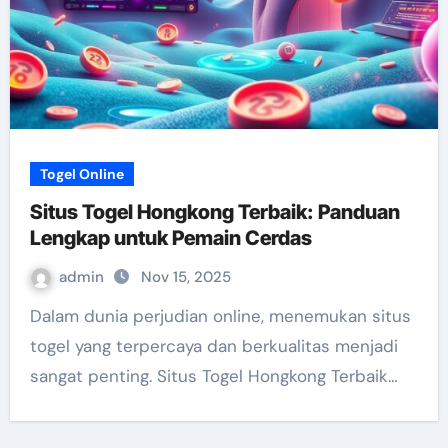
Togel Online
Situs Togel Hongkong Terbaik: Panduan
Lengkap untuk Pemain Cerdas
admin
Nov 15, 2025
Dalam dunia perjudian online, menemukan situs
togel yang terpercaya dan berkualitas menjadi
sangat penting. Situs Togel Hongkong Terbaik…