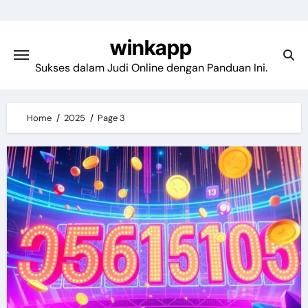
Skip
to
winkapp
content
Sukses dalam Judi Online dengan Panduan Ini.
Home
2025
Page 3