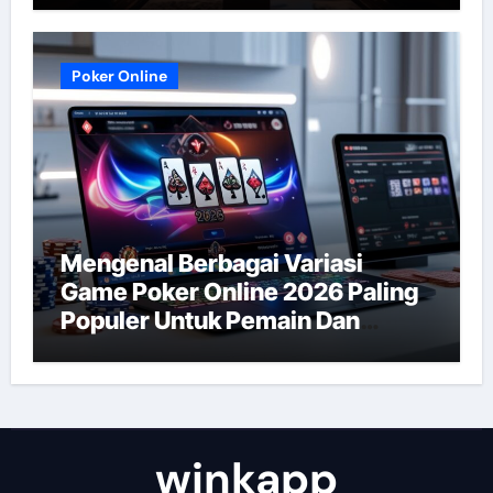
Poker Online
Mengenal Berbagai Variasi
Game Poker Online 2026 Paling
Populer Untuk Pemain Dan
Penggemar
winkapp