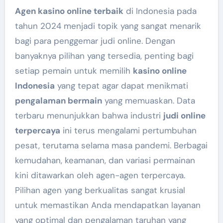
Agen kasino online terbaik
di Indonesia pada
tahun 2024 menjadi topik yang sangat menarik
bagi para penggemar judi online. Dengan
banyaknya pilihan yang tersedia, penting bagi
setiap pemain untuk memilih
kasino online
Indonesia
yang tepat agar dapat menikmati
pengalaman bermain
yang memuaskan. Data
terbaru menunjukkan bahwa industri
judi online
terpercaya
ini terus mengalami pertumbuhan
pesat, terutama selama masa pandemi. Berbagai
kemudahan, keamanan, dan variasi permainan
kini ditawarkan oleh agen-agen terpercaya.
Pilihan agen yang berkualitas sangat krusial
untuk memastikan Anda mendapatkan layanan
yang optimal dan pengalaman taruhan yang