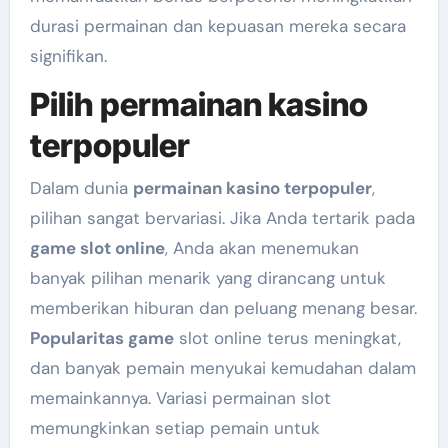
durasi permainan dan kepuasan mereka secara
signifikan.
Pilih permainan kasino
terpopuler
Dalam dunia
permainan kasino terpopuler
,
pilihan sangat bervariasi. Jika Anda tertarik pada
game slot online
, Anda akan menemukan
banyak pilihan menarik yang dirancang untuk
memberikan hiburan dan peluang menang besar.
Popularitas game
slot online terus meningkat,
dan banyak pemain menyukai kemudahan dalam
memainkannya. Variasi permainan slot
memungkinkan setiap pemain untuk