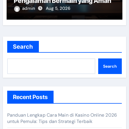
Pengalaman Bermain yang Aman
admin
Aug 5, 2026
Search
Search
Recent Posts
Panduan Lengkap Cara Main di Kasino Online 2026
untuk Pemula: Tips dan Strategi Terbaik