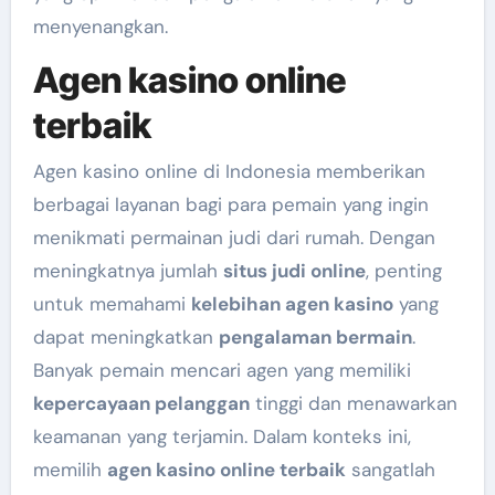
menyenangkan.
Agen kasino online
terbaik
Agen kasino online di Indonesia memberikan
berbagai layanan bagi para pemain yang ingin
menikmati permainan judi dari rumah. Dengan
meningkatnya jumlah
situs judi online
, penting
untuk memahami
kelebihan agen kasino
yang
dapat meningkatkan
pengalaman bermain
.
Banyak pemain mencari agen yang memiliki
kepercayaan pelanggan
tinggi dan menawarkan
keamanan yang terjamin. Dalam konteks ini,
memilih
agen kasino online terbaik
sangatlah