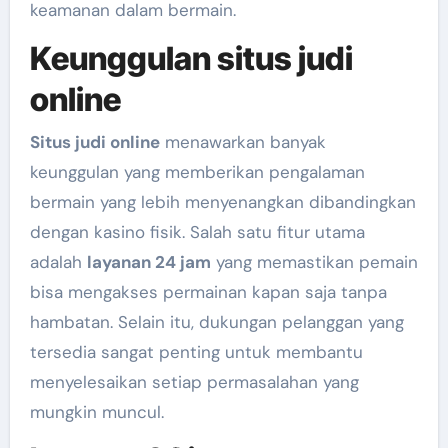
keamanan dalam bermain.
Keunggulan situs judi
online
Situs judi online
menawarkan banyak
keunggulan yang memberikan pengalaman
bermain yang lebih menyenangkan dibandingkan
dengan kasino fisik. Salah satu fitur utama
adalah
layanan 24 jam
yang memastikan pemain
bisa mengakses permainan kapan saja tanpa
hambatan. Selain itu, dukungan pelanggan yang
tersedia sangat penting untuk membantu
menyelesaikan setiap permasalahan yang
mungkin muncul.