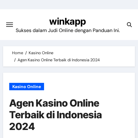
Skip
to
winkapp
content
Sukses dalam Judi Online dengan Panduan Ini.
Home
Kasino Online
Agen Kasino Online Terbaik di Indonesia 2024
Kasino Online
Agen Kasino Online
Terbaik di Indonesia
2024