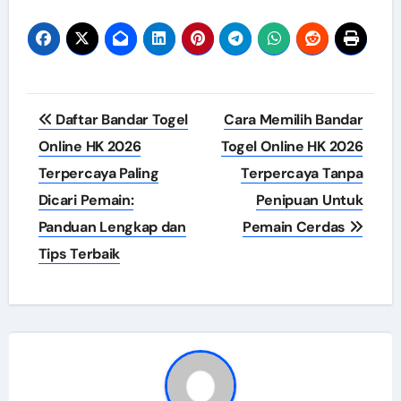
Post
Daftar Bandar Togel
Cara Memilih Bandar
navigation
Online HK 2026
Togel Online HK 2026
Terpercaya Paling
Terpercaya Tanpa
Dicari Pemain:
Penipuan Untuk
Panduan Lengkap dan
Pemain Cerdas
Tips Terbaik