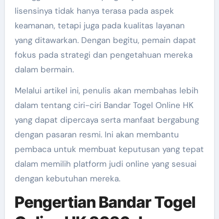
lisensinya tidak hanya terasa pada aspek
keamanan, tetapi juga pada kualitas layanan
yang ditawarkan. Dengan begitu, pemain dapat
fokus pada strategi dan pengetahuan mereka
dalam bermain.
Melalui artikel ini, penulis akan membahas lebih
dalam tentang ciri-ciri Bandar Togel Online HK
yang dapat dipercaya serta manfaat bergabung
dengan pasaran resmi. Ini akan membantu
pembaca untuk membuat keputusan yang tepat
dalam memilih platform judi online yang sesuai
dengan kebutuhan mereka.
Pengertian Bandar Togel