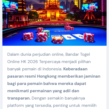
Dalam dunia perjudian online, Bandar Togel
Online HK 2026 Terpercaya menjadi pilihan
banyak pemain di Indonesia.
Keberadaan
pasaran resmi Hongkong memberikan jaminan
bagi para pemain bahwa mereka dapat
menikmati permainan yang adil dan
transparan.
Dengan semakin banyaknya
platform yang tersedia, penting untuk memilih