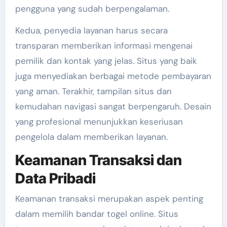
pengguna yang sudah berpengalaman.
Kedua, penyedia layanan harus secara
transparan memberikan informasi mengenai
pemilik dan kontak yang jelas. Situs yang baik
juga menyediakan berbagai metode pembayaran
yang aman. Terakhir, tampilan situs dan
kemudahan navigasi sangat berpengaruh. Desain
yang profesional menunjukkan keseriusan
pengelola dalam memberikan layanan.
Keamanan Transaksi dan
Data Pribadi
Keamanan transaksi merupakan aspek penting
dalam memilih bandar togel online. Situs