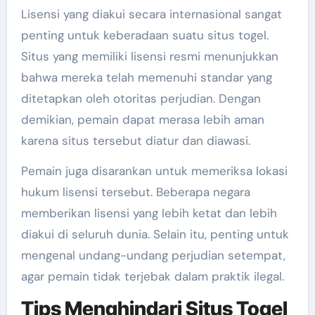
Lisensi yang diakui secara internasional sangat
penting untuk keberadaan suatu situs togel.
Situs yang memiliki lisensi resmi menunjukkan
bahwa mereka telah memenuhi standar yang
ditetapkan oleh otoritas perjudian. Dengan
demikian, pemain dapat merasa lebih aman
karena situs tersebut diatur dan diawasi.
Pemain juga disarankan untuk memeriksa lokasi
hukum lisensi tersebut. Beberapa negara
memberikan lisensi yang lebih ketat dan lebih
diakui di seluruh dunia. Selain itu, penting untuk
mengenal undang-undang perjudian setempat,
agar pemain tidak terjebak dalam praktik ilegal.
Tips Menghindari Situs Togel