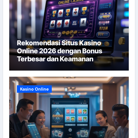
Rekomendasi Situs Kasino
Online 2026 dengan Bonus
Terbesar dan Keamanan
Terpercaya
Kasino Online