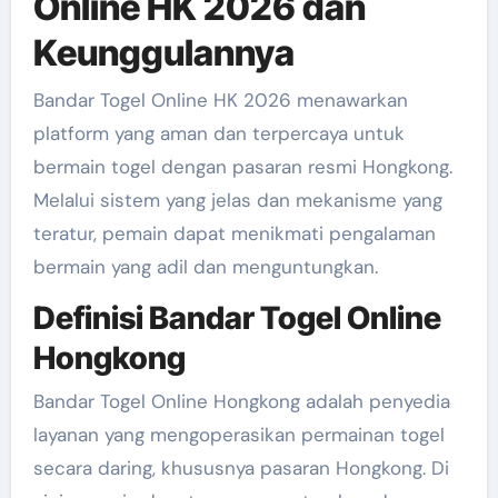
Online HK 2026 dan
Keunggulannya
Bandar Togel Online HK 2026 menawarkan
platform yang aman dan terpercaya untuk
bermain togel dengan pasaran resmi Hongkong.
Melalui sistem yang jelas dan mekanisme yang
teratur, pemain dapat menikmati pengalaman
bermain yang adil dan menguntungkan.
Definisi Bandar Togel Online
Hongkong
Bandar Togel Online Hongkong adalah penyedia
layanan yang mengoperasikan permainan togel
secara daring, khususnya pasaran Hongkong. Di