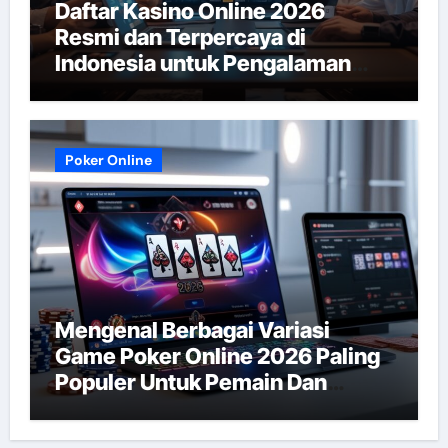
Daftar Kasino Online 2026
Resmi dan Terpercaya di
Indonesia untuk Pengalaman
Bermain yang Aman
Poker Online
Mengenal Berbagai Variasi
Game Poker Online 2026 Paling
Populer Untuk Pemain Dan
Penggemar