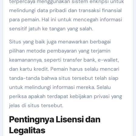
terpercaya menggunakan sistem enkripsi untuk
melindungi data pribadi dan transaksi finansial
para pemain. Hal ini untuk mencegah informasi
sensitif jatuh ke tangan yang salah.
Situs yang baik juga menawarkan berbagai
pilihan metode pembayaran yang terjamin
keamanannya, seperti transfer bank, e-wallet,
dan kartu kredit. Pemain harus selalu mencari
tanda-tanda bahwa situs tersebut telah siap
untuk melindungi informasi mereka. Selalu
periksa apakah terdapat kebijakan privasi yang
jelas di situs tersebut.
Pentingnya Lisensi dan
Legalitas