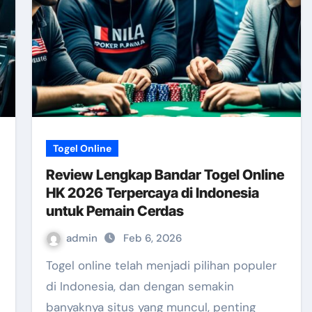
Togel Online
Review Lengkap Bandar Togel Online
HK 2026 Terpercaya di Indonesia
untuk Pemain Cerdas
admin
Feb 6, 2026
Togel online telah menjadi pilihan populer
di Indonesia, dan dengan semakin
banyaknya situs yang muncul, penting