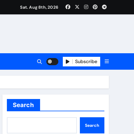
simal
Sat. Aug 8th, 2026
 Lengkap
Subscribe
Search
Search