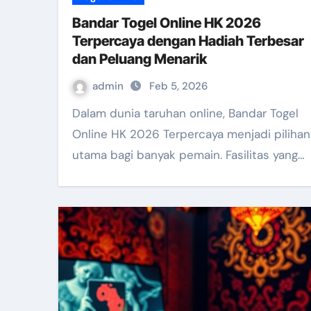
Bandar Togel Online HK 2026
Terpercaya dengan Hadiah Terbesar
dan Peluang Menarik
admin
Feb 5, 2026
Dalam dunia taruhan online, Bandar Togel
Online HK 2026 Terpercaya menjadi pilihan
utama bagi banyak pemain. Fasilitas yang…