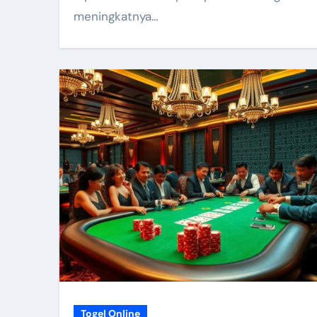
meningkatnya…
Togel Online