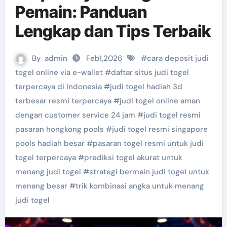
Pemain: Panduan
Lengkap dan Tips Terbaik
By
admin
Feb1,2026
#
cara deposit judi
togel online via e-wallet
#
daftar situs judi togel
terpercaya di Indonesia
#
judi togel hadiah 3d
terbesar resmi terpercaya
#
judi togel online aman
dengan customer service 24 jam
#
judi togel resmi
pasaran hongkong pools
#
judi togel resmi singapore
pools hadiah besar
#
pasaran togel resmi untuk judi
togel terpercaya
#
prediksi togel akurat untuk
menang judi togel
#
strategi bermain judi togel untuk
menang besar
#
trik kombinasi angka untuk menang
judi togel