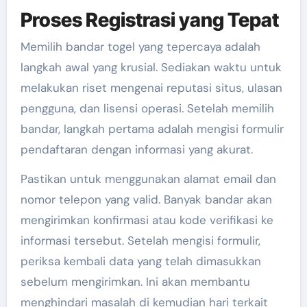
Proses Registrasi yang Tepat
Memilih bandar togel yang tepercaya adalah
langkah awal yang krusial. Sediakan waktu untuk
melakukan riset mengenai reputasi situs, ulasan
pengguna, dan lisensi operasi. Setelah memilih
bandar, langkah pertama adalah mengisi formulir
pendaftaran dengan informasi yang akurat.
Pastikan untuk menggunakan alamat email dan
nomor telepon yang valid. Banyak bandar akan
mengirimkan konfirmasi atau kode verifikasi ke
informasi tersebut. Setelah mengisi formulir,
periksa kembali data yang telah dimasukkan
sebelum mengirimkan. Ini akan membantu
menghindari masalah di kemudian hari terkait