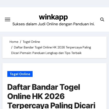
Skip
to
winkapp
content
Sukses dalam Judi Online dengan Panduan Ini.
Home
Togel Online
Daftar Bandar Togel Online HK 2026 Terpercaya Paling
Dicari Pemain: Panduan Lengkap dan Tips Terbaik
Togel Online
Daftar Bandar Togel
Online HK 2026
Terpercaya Paling Dicari