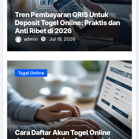
Tren Pembayaran QRIS Untuk
Deposit Togel Online: Praktis dan
Anti Ribet di 2026
admin
Jul 19, 2026
Togel Online
Cara Daftar Akun Togel Online