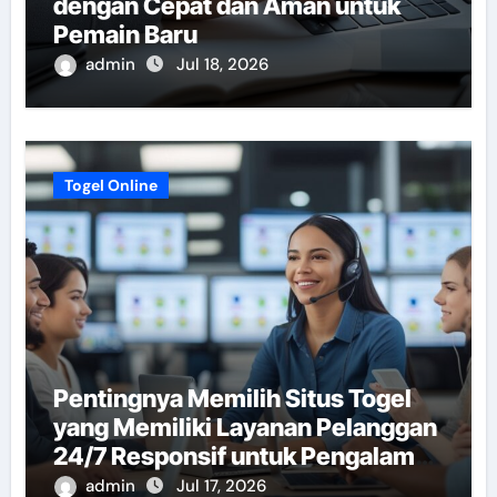
dengan Cepat dan Aman untuk
Pemain Baru
admin
Jul 18, 2026
Togel Online
Pentingnya Memilih Situs Togel
yang Memiliki Layanan Pelanggan
24/7 Responsif untuk Pengalaman
Bermain yang Lebih Baik
admin
Jul 17, 2026