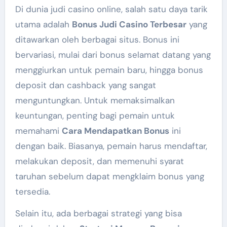
Di dunia judi casino online, salah satu daya tarik
utama adalah
Bonus Judi Casino Terbesar
yang
ditawarkan oleh berbagai situs. Bonus ini
bervariasi, mulai dari bonus selamat datang yang
menggiurkan untuk pemain baru, hingga bonus
deposit dan cashback yang sangat
menguntungkan. Untuk memaksimalkan
keuntungan, penting bagi pemain untuk
memahami
Cara Mendapatkan Bonus
ini
dengan baik. Biasanya, pemain harus mendaftar,
melakukan deposit, dan memenuhi syarat
taruhan sebelum dapat mengklaim bonus yang
tersedia.
Selain itu, ada berbagai strategi yang bisa