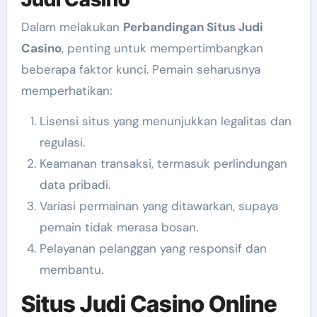
Dalam melakukan
Perbandingan Situs Judi
Casino
, penting untuk mempertimbangkan
beberapa faktor kunci. Pemain seharusnya
memperhatikan:
Lisensi situs yang menunjukkan legalitas dan
regulasi.
Keamanan transaksi, termasuk perlindungan
data pribadi.
Variasi permainan yang ditawarkan, supaya
pemain tidak merasa bosan.
Pelayanan pelanggan yang responsif dan
membantu.
Situs Judi Casino Online