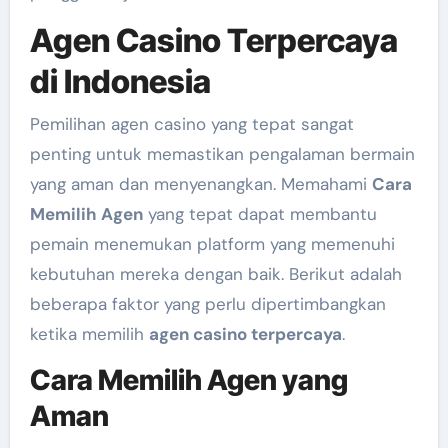
Agen Casino Terpercaya
di Indonesia
Pemilihan agen casino yang tepat sangat
penting untuk memastikan pengalaman bermain
yang aman dan menyenangkan. Memahami
Cara
Memilih Agen
yang tepat dapat membantu
pemain menemukan platform yang memenuhi
kebutuhan mereka dengan baik. Berikut adalah
beberapa faktor yang perlu dipertimbangkan
ketika memilih
agen casino terpercaya
.
Cara Memilih Agen yang
Aman