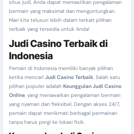
situs judi, Anda dapat memastikan pengalaman
bermain yang maksimal dan menguntungkan.
Mari kita telusuri lebih dalam terkait pilihan
terbaik yang tersedia untuk Anda!
Judi Casino Terbaik di
Indonesia
Pemain di Indonesia memiliki banyak pilihan
ketika mencari
Judi Casino Terbaik
. Salah satu
pilihan populer adalah
Keunggulan Judi Casino
Online
, yang menawarkan pengalaman bermain
yang nyaman dan fleksibel. Dengan akses 24/7,
pemain dapat menikmati berbagai permainan
tanpa harus pergi ke lokasi fisik.