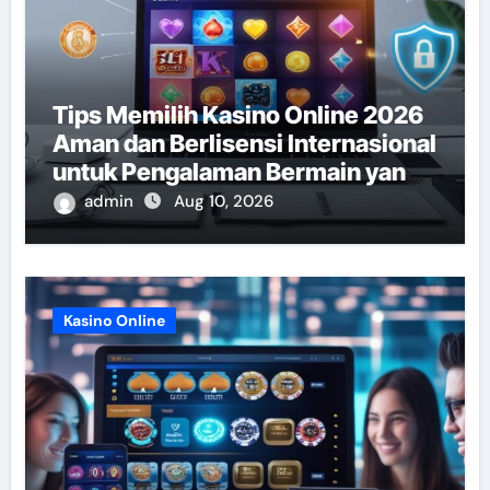
Tips Memilih Kasino Online 2026
Aman dan Berlisensi Internasional
untuk Pengalaman Bermain yang
Terpercaya
admin
Aug 10, 2026
Kasino Online