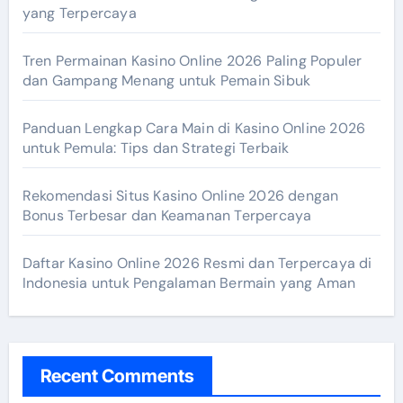
yang Terpercaya
Tren Permainan Kasino Online 2026 Paling Populer
dan Gampang Menang untuk Pemain Sibuk
Panduan Lengkap Cara Main di Kasino Online 2026
untuk Pemula: Tips dan Strategi Terbaik
Rekomendasi Situs Kasino Online 2026 dengan
Bonus Terbesar dan Keamanan Terpercaya
Daftar Kasino Online 2026 Resmi dan Terpercaya di
Indonesia untuk Pengalaman Bermain yang Aman
Recent Comments