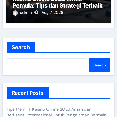
Pemula: Tips dan Strategi Terbaik
admin
Aug 7, 2026
Search
Search
Recent Posts
Tips Memilih Kasino Online 2026 Aman dan
Berlisensi Internasional untuk Pengalaman Bermain