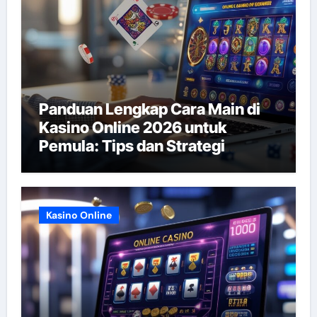
Panduan Lengkap Cara Main di
Kasino Online 2026 untuk
Pemula: Tips dan Strategi
Terbaik
Kasino Online