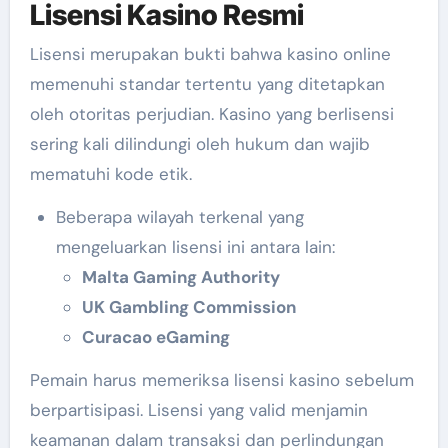
Lisensi Kasino Resmi
Lisensi merupakan bukti bahwa kasino online
memenuhi standar tertentu yang ditetapkan
oleh otoritas perjudian. Kasino yang berlisensi
sering kali dilindungi oleh hukum dan wajib
mematuhi kode etik.
Beberapa wilayah terkenal yang
mengeluarkan lisensi ini antara lain:
Malta Gaming Authority
UK Gambling Commission
Curacao eGaming
Pemain harus memeriksa lisensi kasino sebelum
berpartisipasi. Lisensi yang valid menjamin
keamanan dalam transaksi dan perlindungan