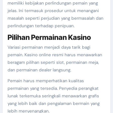
memiliki kebijakan perlindungan pemain yang
jelas. Ini termasuk prosedur untuk menangani
masalah seperti perjudian yang bermasalah dan
perlindungan terhadap penipuan.
Pilihan Permainan Kasino
Variasi permainan menjadi daya tarik bagi
pemain. Kasino online resmi harus menawarkan
beragam pilihan seperti slot, permainan meja,
dan permainan dealer langsung.
Pemain harus memperhatikan kualitas
permainan yang tersedia. Penyedia perangkat
lunak terkemuka seringkali menawarkan grafis
yang lebih baik dan pengalaman bermain yang
lebih menyenangkan.