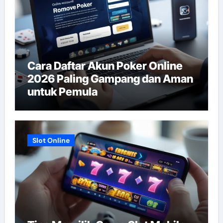
Cara Daftar Akun Poker Online
2026 Paling Gampang dan Aman
untuk Pemula
Slot Online