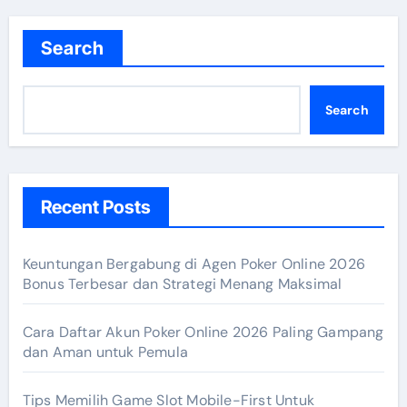
Search
Search
Recent Posts
Keuntungan Bergabung di Agen Poker Online 2026
Bonus Terbesar dan Strategi Menang Maksimal
Cara Daftar Akun Poker Online 2026 Paling Gampang
dan Aman untuk Pemula
Tips Memilih Game Slot Mobile-First Untuk