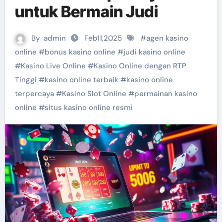
untuk Bermain Judi
By
admin
Feb11,2025
#
agen kasino
online
#
bonus kasino online
#
judi kasino online
#
Kasino Live Online
#
Kasino Online dengan RTP
Tinggi
#
kasino online terbaik
#
kasino online
terpercaya
#
Kasino Slot Online
#
permainan kasino
online
#
situs kasino online resmi