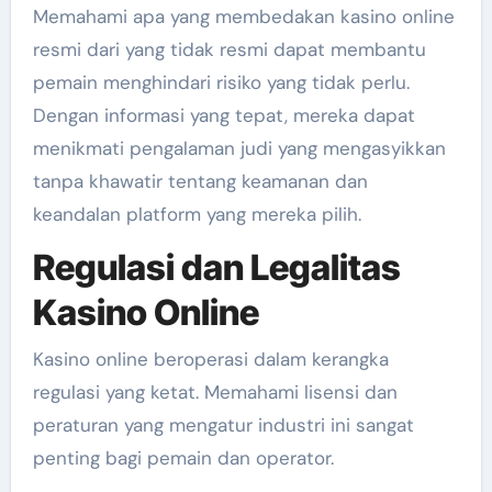
Memahami apa yang membedakan kasino online
resmi dari yang tidak resmi dapat membantu
pemain menghindari risiko yang tidak perlu.
Dengan informasi yang tepat, mereka dapat
menikmati pengalaman judi yang mengasyikkan
tanpa khawatir tentang keamanan dan
keandalan platform yang mereka pilih.
Regulasi dan Legalitas
Kasino Online
Kasino online beroperasi dalam kerangka
regulasi yang ketat. Memahami lisensi dan
peraturan yang mengatur industri ini sangat
penting bagi pemain dan operator.