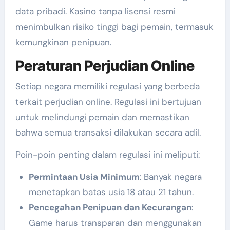
data pribadi. Kasino tanpa lisensi resmi
menimbulkan risiko tinggi bagi pemain, termasuk
kemungkinan penipuan.
Peraturan Perjudian Online
Setiap negara memiliki regulasi yang berbeda
terkait perjudian online. Regulasi ini bertujuan
untuk melindungi pemain dan memastikan
bahwa semua transaksi dilakukan secara adil.
Poin-poin penting dalam regulasi ini meliputi:
Permintaan Usia Minimum
: Banyak negara
menetapkan batas usia 18 atau 21 tahun.
Pencegahan Penipuan dan Kecurangan
:
Game harus transparan dan menggunakan