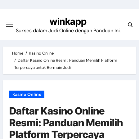
Skip
to
winkapp
content
Sukses dalam Judi Online dengan Panduan Ini.
Home
Kasino Online
Daftar Kasino Online Resmi: Panduan Memilih Platform
Terpercaya untuk Bermain Judi
Kasino Online
Daftar Kasino Online
Resmi: Panduan Memilih
Platform Terpercaya