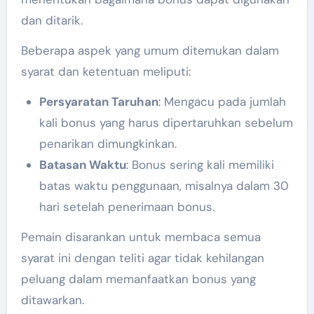
dan ditarik.
Beberapa aspek yang umum ditemukan dalam
syarat dan ketentuan meliputi:
Persyaratan Taruhan
: Mengacu pada jumlah
kali bonus yang harus dipertaruhkan sebelum
penarikan dimungkinkan.
Batasan Waktu
: Bonus sering kali memiliki
batas waktu penggunaan, misalnya dalam 30
hari setelah penerimaan bonus.
Pemain disarankan untuk membaca semua
syarat ini dengan teliti agar tidak kehilangan
peluang dalam memanfaatkan bonus yang
ditawarkan.