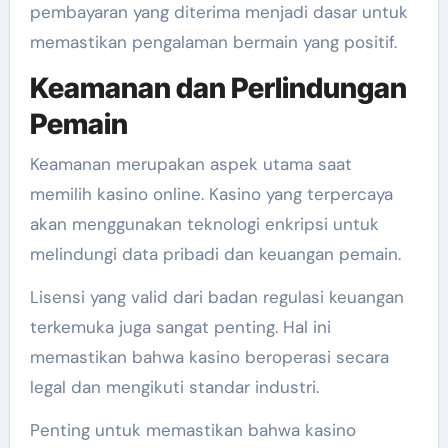
pembayaran yang diterima menjadi dasar untuk
memastikan pengalaman bermain yang positif.
Keamanan dan Perlindungan
Pemain
Keamanan merupakan aspek utama saat
memilih kasino online. Kasino yang terpercaya
akan menggunakan teknologi enkripsi untuk
melindungi data pribadi dan keuangan pemain.
Lisensi yang valid dari badan regulasi keuangan
terkemuka juga sangat penting. Hal ini
memastikan bahwa kasino beroperasi secara
legal dan mengikuti standar industri.
Penting untuk memastikan bahwa kasino