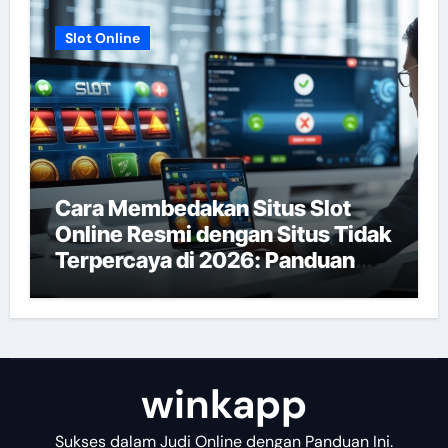
Slot Online
Cara Membedakan Situs Slot
Online Resmi dengan Situs Tidak
Terpercaya di 2026: Panduan
Lengkap
winkapp
Sukses dalam Judi Online dengan Panduan Ini.