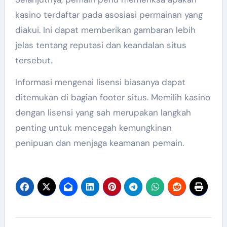
kasino terdaftar pada asosiasi permainan yang
diakui. Ini dapat memberikan gambaran lebih
jelas tentang reputasi dan keandalan situs
tersebut.
Informasi mengenai lisensi biasanya dapat
ditemukan di bagian footer situs. Memilih kasino
dengan lisensi yang sah merupakan langkah
penting untuk mencegah kemungkinan
penipuan dan menjaga keamanan pemain.