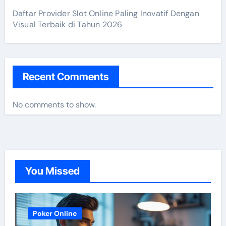
Daftar Provider Slot Online Paling Inovatif Dengan
Visual Terbaik di Tahun 2026
Recent Comments
No comments to show.
You Missed
Poker Online