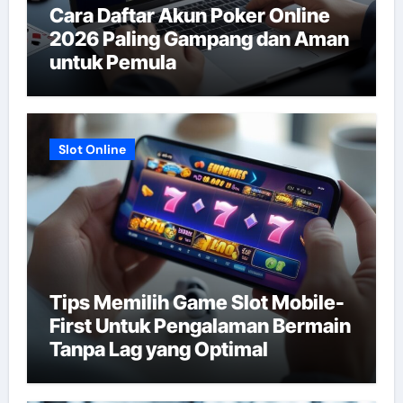
Cara Daftar Akun Poker Online
2026 Paling Gampang dan Aman
untuk Pemula
Slot Online
Tips Memilih Game Slot Mobile-
First Untuk Pengalaman Bermain
Tanpa Lag yang Optimal