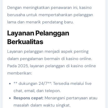
Dengan meningkatkan penawaran ini, kasino
berusaha untuk mempertahankan pelanggan
lama dan menarik pendatang baru.
Layanan Pelanggan
Berkualitas
Layanan pelanggan menjadi aspek penting
dalam pengalaman bermain di kasino online.
Pada 2025, layanan pelanggan di kasino online
memberikan:
** dukungan 24/7**: Tersedia melalui live
chat, email, dan telepon.
Respons cepat
: Menangani pertanyaan atau
masalah dalam waktu singkat.