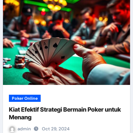
Poker Online
Kiat Efektif Strategi Bermain Poker untuk
Menang
admin
Oct 29, 2024