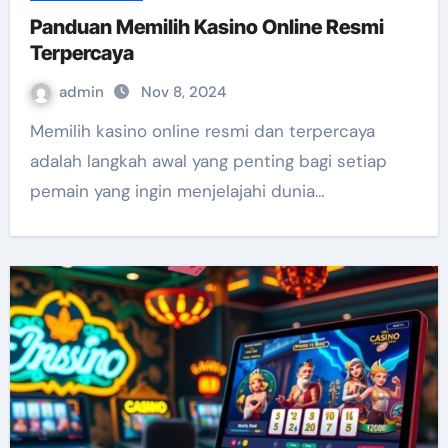
Panduan Memilih Kasino Online Resmi
Terpercaya
admin
Nov 8, 2024
Memilih kasino online resmi dan terpercaya
adalah langkah awal yang penting bagi setiap
pemain yang ingin menjelajahi dunia…