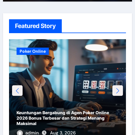
Featured Story
Kasino Online
Panduan Lengkap Cara Main di Kasino Online
2026 untuk Pemula: Tips dan Strategi Terbaik
admin
Aug 7, 2026