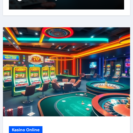
Kasino Online