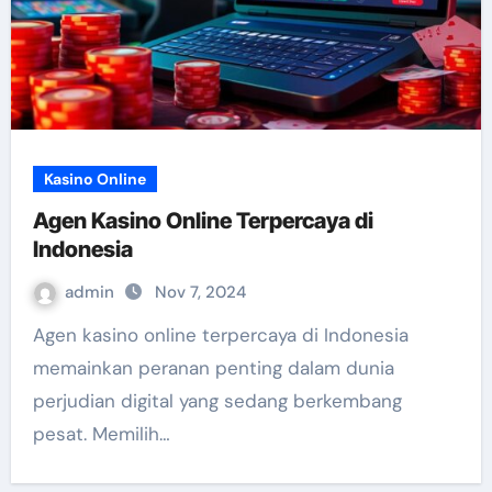
Kasino Online
Agen Kasino Online Terpercaya di
Indonesia
admin
Nov 7, 2024
Agen kasino online terpercaya di Indonesia
memainkan peranan penting dalam dunia
perjudian digital yang sedang berkembang
pesat. Memilih…