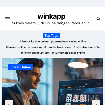
Skip
to
winkapp
content
Sukses dalam Judi Online dengan Panduan Ini.
Top Tags
bonus kasino online
permainan kasino online
kasino online terpercaya
bandar bola resmi
situs bandar bola
Poker online 24 jam
Turnamen poker online
Kasino Online