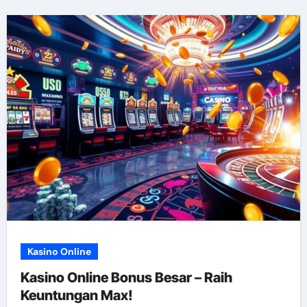
Kasino Online
Kasino Online Bonus Besar – Raih
Keuntungan Max!