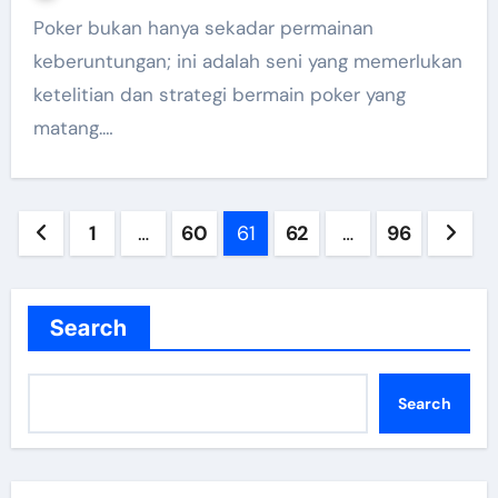
Poker bukan hanya sekadar permainan
keberuntungan; ini adalah seni yang memerlukan
ketelitian dan strategi bermain poker yang
matang.…
Posts
1
…
60
61
62
…
96
pagination
Search
Search