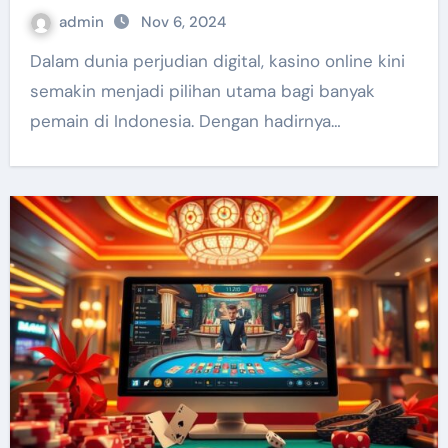
admin
Nov 6, 2024
Dalam dunia perjudian digital, kasino online kini
semakin menjadi pilihan utama bagi banyak
pemain di Indonesia. Dengan hadirnya…