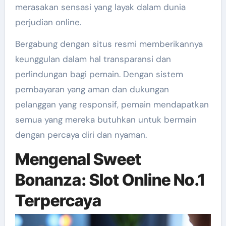
merasakan sensasi yang layak dalam dunia
perjudian online.
Bergabung dengan situs resmi memberikannya
keunggulan dalam hal transparansi dan
perlindungan bagi pemain. Dengan sistem
pembayaran yang aman dan dukungan
pelanggan yang responsif, pemain mendapatkan
semua yang mereka butuhkan untuk bermain
dengan percaya diri dan nyaman.
Mengenal Sweet
Bonanza: Slot Online No.1
Terpercaya