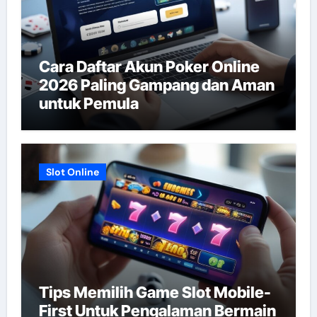
Cara Daftar Akun Poker Online
2026 Paling Gampang dan Aman
untuk Pemula
Slot Online
Tips Memilih Game Slot Mobile-
First Untuk Pengalaman Bermain