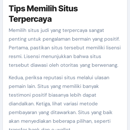
Tips Memilih Situs
Terpercaya
Memilih situs judi yang terpercaya sangat
penting untuk pengalaman bermain yang positif.
Pertama, pastikan situs tersebut memiliki lisensi
resmi. Lisensi menunjukkan bahwa situs
tersebut diawasi oleh otoritas yang berwenang.
Kedua, periksa reputasi situs melalui ulasan
pemain lain. Situs yang memiliki banyak
testimoni positif biasanya lebih dapat
diandalkan. Ketiga, lihat variasi metode
pembayaran yang ditawarkan. Situs yang baik
akan menyediakan beberapa pilihan, seperti
transfer bank dan e-wallet.