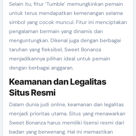
Selain itu, fitur ‘Tumble’ memungkinkan pemain
untuk terus mendapatkan kemenangan selama
simbol yang cocok muncul. Fitur ini menciptakan
pengalaman bermain yang dinamis dan
menguntungkan. Dikenal juga dengan berbagai
taruhan yang fleksibel, Sweet Bonanza
menjadikannya pilihan ideal untuk pemain
dengan berbagai anggaran.
Keamanan dan Legalitas
Situs Resmi
Dalam dunia judi online, keamanan dan legalitas
menjadi prioritas utama. Situs yang menawarkan
Sweet Bonanza harus memiliki lisensi resmi dari
badan yang berwenang. Hal ini memastikan