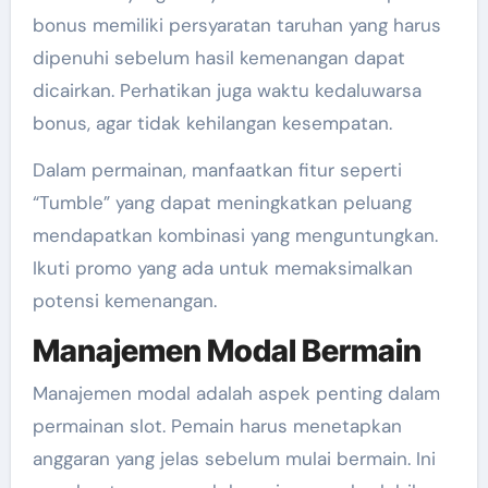
bonus memiliki persyaratan taruhan yang harus
dipenuhi sebelum hasil kemenangan dapat
dicairkan. Perhatikan juga waktu kedaluwarsa
bonus, agar tidak kehilangan kesempatan.
Dalam permainan, manfaatkan fitur seperti
“Tumble” yang dapat meningkatkan peluang
mendapatkan kombinasi yang menguntungkan.
Ikuti promo yang ada untuk memaksimalkan
potensi kemenangan.
Manajemen Modal Bermain
Manajemen modal adalah aspek penting dalam
permainan slot. Pemain harus menetapkan
anggaran yang jelas sebelum mulai bermain. Ini