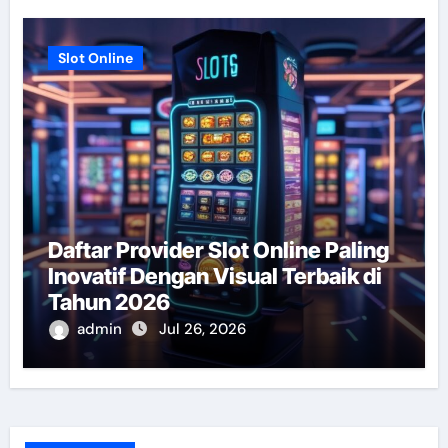
Slot Online
Daftar Provider Slot Online Paling
Inovatif Dengan Visual Terbaik di
Tahun 2026
admin
Jul 26, 2026