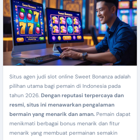
Situs agen judi slot online Sweet Bonanza adalah
pilihan utama bagi pemain di Indonesia pada
tahun 2026.
Dengan reputasi terpercaya dan
resmi, situs ini menawarkan pengalaman
bermain yang menarik dan aman.
Pemain dapat
menikmati berbagai bonus menarik dan fitur
menarik yang membuat permainan semakin