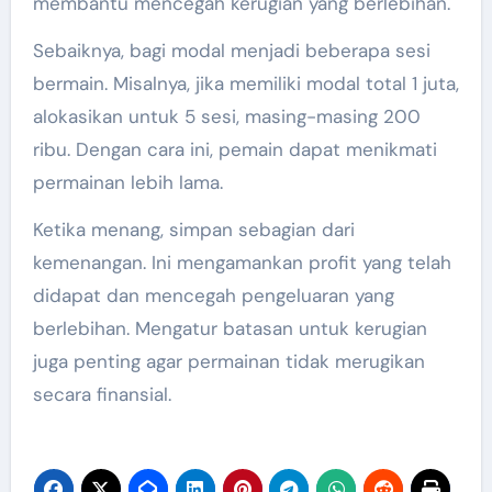
membantu mencegah kerugian yang berlebihan.
Sebaiknya, bagi modal menjadi beberapa sesi
bermain. Misalnya, jika memiliki modal total 1 juta,
alokasikan untuk 5 sesi, masing-masing 200
ribu. Dengan cara ini, pemain dapat menikmati
permainan lebih lama.
Ketika menang, simpan sebagian dari
kemenangan. Ini mengamankan profit yang telah
didapat dan mencegah pengeluaran yang
berlebihan. Mengatur batasan untuk kerugian
juga penting agar permainan tidak merugikan
secara finansial.