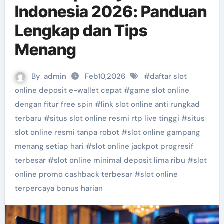
Indonesia 2026: Panduan
Lengkap dan Tips
Menang
By
admin
Feb10,2026
#
daftar slot
online deposit e-wallet cepat
#
game slot online
dengan fitur free spin
#
link slot online anti rungkad
terbaru
#
situs slot online resmi rtp live tinggi
#
situs
slot online resmi tanpa robot
#
slot online gampang
menang setiap hari
#
slot online jackpot progresif
terbesar
#
slot online minimal deposit lima ribu
#
slot
online promo cashback terbesar
#
slot online
terpercaya bonus harian