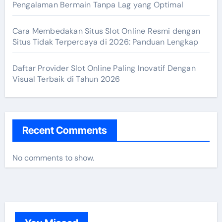
Pengalaman Bermain Tanpa Lag yang Optimal
Cara Membedakan Situs Slot Online Resmi dengan
Situs Tidak Terpercaya di 2026: Panduan Lengkap
Daftar Provider Slot Online Paling Inovatif Dengan
Visual Terbaik di Tahun 2026
Recent Comments
No comments to show.