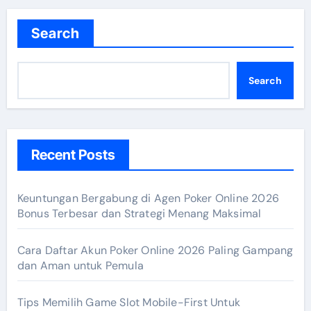
pagination
Search
Search
Recent Posts
Keuntungan Bergabung di Agen Poker Online 2026
Bonus Terbesar dan Strategi Menang Maksimal
Cara Daftar Akun Poker Online 2026 Paling Gampang
dan Aman untuk Pemula
Tips Memilih Game Slot Mobile-First Untuk