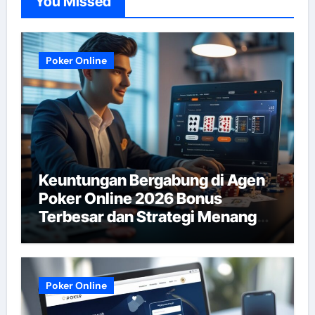
You Missed
Poker Online
Keuntungan Bergabung di Agen
Poker Online 2026 Bonus
Terbesar dan Strategi Menang
Maksimal
Poker Online