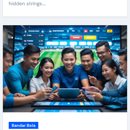
hidden strings.…
Bandar Bola