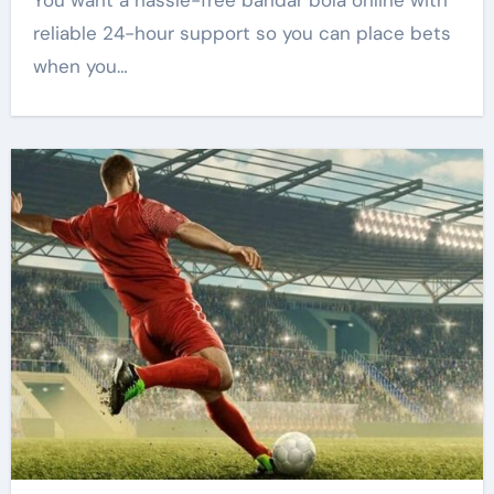
You want a hassle-free bandar bola online with
reliable 24-hour support so you can place bets
when you…