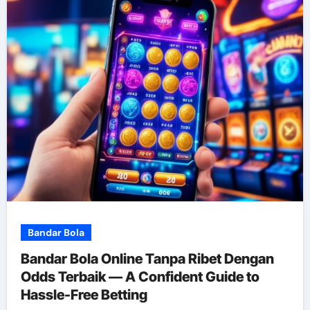
Bandar Bola
Bandar Bola Online Tanpa Ribet Dengan
Odds Terbaik — A Confident Guide to
Hassle-Free Betting