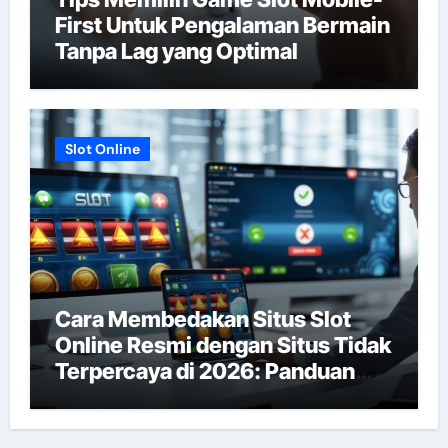
First Untuk Pengalaman Bermain
Tanpa Lag yang Optimal
Slot Online
Cara Membedakan Situs Slot
Online Resmi dengan Situs Tidak
Terpercaya di 2026: Panduan
Lengkap