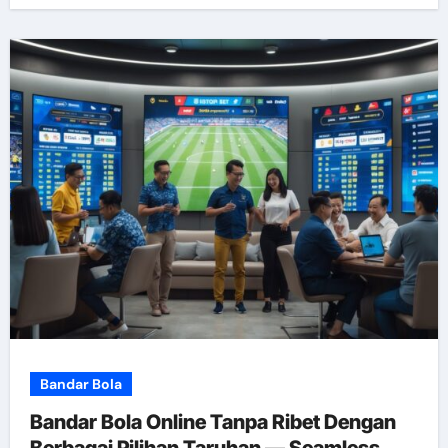
Bandar Bola
Bandar Bola Online Tanpa Ribet Dengan