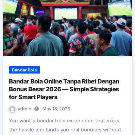
Bandar Bola
Bandar Bola Online Tanpa Ribet Dengan
Bonus Besar 2026 — Simple Strategies
for Smart Players
admin
May 18, 2026
You want a bandar bola experience that skips
the hassle and lands you real bonuses without