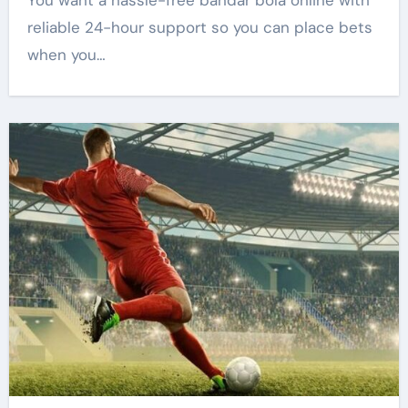
You want a hassle-free bandar bola online with
reliable 24-hour support so you can place bets
when you…