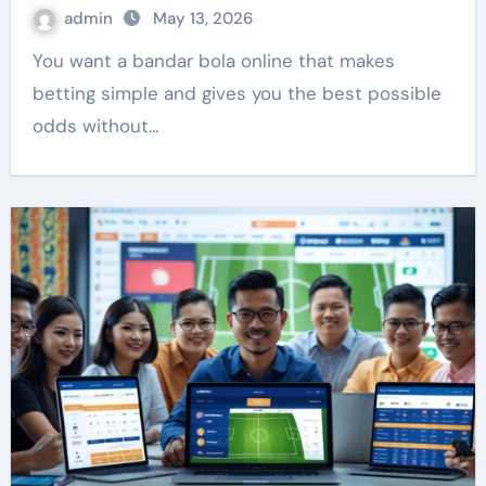
admin
May 13, 2026
You want a bandar bola online that makes
betting simple and gives you the best possible
odds without…