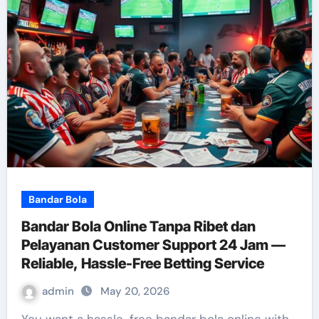
Bandar Bola
Bandar Bola Online Tanpa Ribet dan
Pelayanan Customer Support 24 Jam —
Reliable, Hassle-Free Betting Service
admin
May 20, 2026