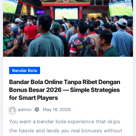
Bandar Bola
Bandar Bola Online Tanpa Ribet Dengan
Bonus Besar 2026 — Simple Strategies
for Smart Players
admin
May 18, 2026
You want a bandar bola experience that skips
the hassle and lands you real bonuses without