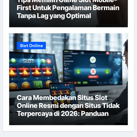
First Untuk Pengalaman Bermain
Tanpa Lag yang Optimal
Slot Online
Cara Membedakan Situs Slot
Online Resmi dengan Situs Tidak
Terpercaya di 2026: Panduan
Lengkap