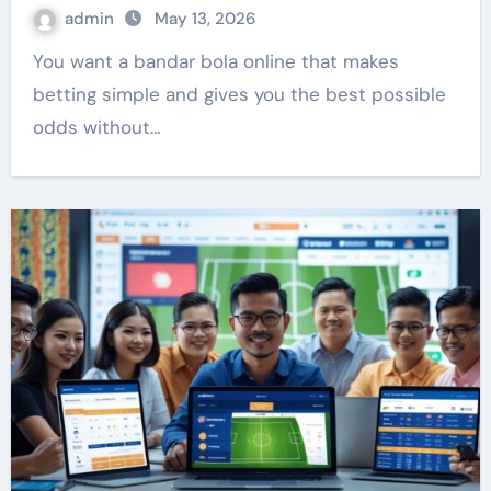
admin
May 13, 2026
You want a bandar bola online that makes
betting simple and gives you the best possible
odds without…