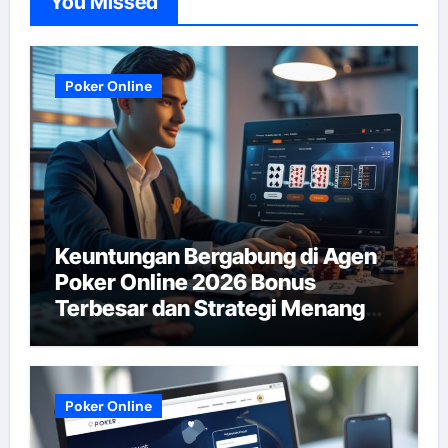
You Missed
Poker Online
Keuntungan Bergabung di Agen
Poker Online 2026 Bonus
Terbesar dan Strategi Menang
Maksimal
Poker Online