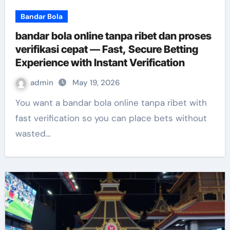
Bandar Bola
bandar bola online tanpa ribet dan proses
verifikasi cepat — Fast, Secure Betting
Experience with Instant Verification
admin
May 19, 2026
You want a bandar bola online tanpa ribet with
fast verification so you can place bets without
wasted…