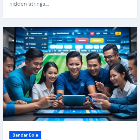
hidden strings.…
Bandar Bola